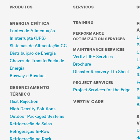
PRODUTOS
SERVIÇOS
S
TRAINING
ENERGIA CRÍTICA
F
A
Fontes de Alimentação
PERFORMANCE
D
Ininterrupta (UPS)
OPTIMIZATION SERVICES
P
Sistemas de Alimentação CC
MAINTENANCE SERVICES
C
Distribuição de Energia
Vertiv LIFE Services
U
Chaves de Transferência de
Brochure
S
Energia
Disaster Recovery Tip Sheet
R
Busway e Busduct
F
PROJECT SERVICES
GERENCIAMENTO
Project Services for the Edge
P
TÉRMICO
I
Heat Rejection
VERTIV CARE
B
High Density Solutions
Outdoor Packaged Systems
S
V
Refrigeração de Salas
D
Refrigeração In-Row
d
Refrigeração no Rack