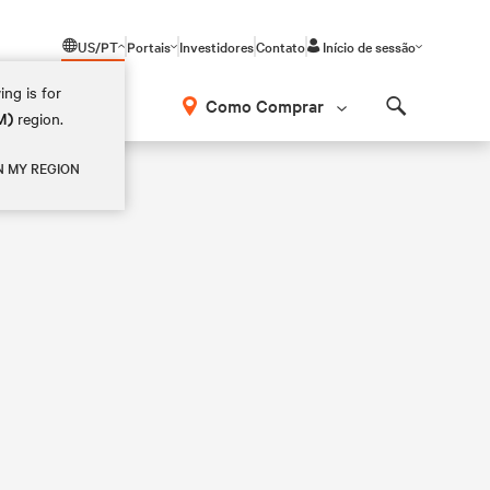
US/PT
Portais
Investidores
Contato
Início de sessão
ing is for
Como Comprar
M)
region.
Search
N MY REGION