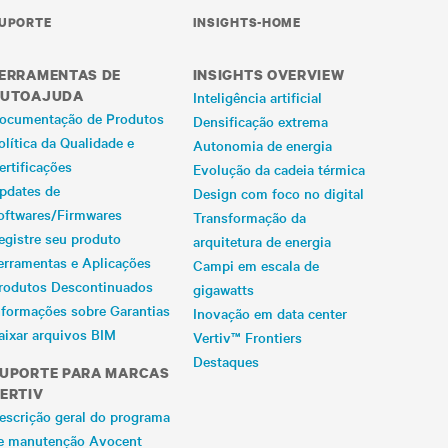
UPORTE
INSIGHTS-HOME
ERRAMENTAS DE
INSIGHTS OVERVIEW
UTOAJUDA
Inteligência artificial
ocumentação de Produtos
Densificação extrema
olítica da Qualidade e
Autonomia de energia
ertificações
Evolução da cadeia térmica
pdates de
Design com foco no digital
oftwares/Firmwares
Transformação da
egistre seu produto
arquitetura de energia
erramentas e Aplicações
Campi em escala de
rodutos Descontinuados
gigawatts
nformações sobre Garantias
Inovação em data center
aixar arquivos BIM
Vertiv™ Frontiers
Destaques
UPORTE PARA MARCAS
ERTIV
escrição geral do programa
e manutenção Avocent