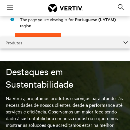
Menu
Op
sea
Portuguese (LATAM)
The page you're viewing is for
mod
region.
PROCEED
STAY IN MY REGION
Produtos
Produtos
Artigos Relacionados
Destaques em
Buscar Contato De Vendas
Sustentabilidade
Encontrar Suporte
Na Vertiv, projetamos produtos e serviços para atender às
necessidades de nossos clientes, desde a performance até
serviços e eficiência. Observamos um maior foco sendo
dado à sustentabilidade em nossa indústria e queremos
mostrar as soluções que acreditamos estar na melhor