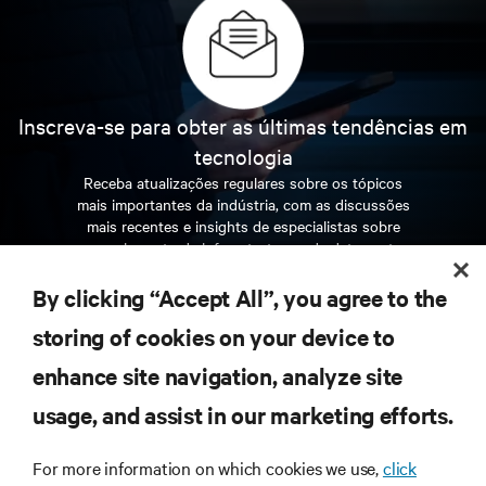
Inscreva-se para obter as últimas tendências em
tecnologia
Receba atualizações regulares sobre os tópicos
mais importantes da indústria, com as discussões
mais recentes e insights de especialistas sobre
gerenciamento de infraestrutura e de data center.
By clicking “Accept All”, you agree to the
INSCREVA-SE AGORA
storing of cookies on your device to
enhance site navigation, analyze site
RECURSOS
usage, and assist in our marketing efforts.
SUPORTE
For more information on which cookies we use,
click