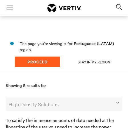
Menu
Op
sea
mod
Portuguese (LATAM)
The page you're viewing is for
region.
PROCEED
STAY IN MY REGION
Showing 5 results for
High Density Solutions
To satisfy the immense amounts of data needed at the
fingertips of the user you need to increase the power