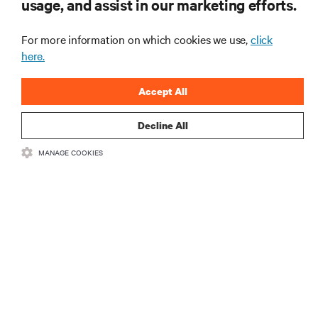
usage, and assist in our marketing efforts.
mais importantes da indústria, com as discussões
mais recentes e insights de especialistas sobre
gerenciamento de infraestrutura e de data center.
For more information on which cookies we use,
click
here.
INSCREVA-SE AGORA
Accept All
Decline All
MANAGE COOKIES
RECURSOS
SUPORTE
CORPORATIVO