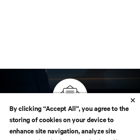
By clicking “Accept All”, you agree to the
Inscreva-se para obter as últimas tendências em
storing of cookies on your device to
tecnologia
enhance site navigation, analyze site
Receba atualizações regulares sobre os tópicos