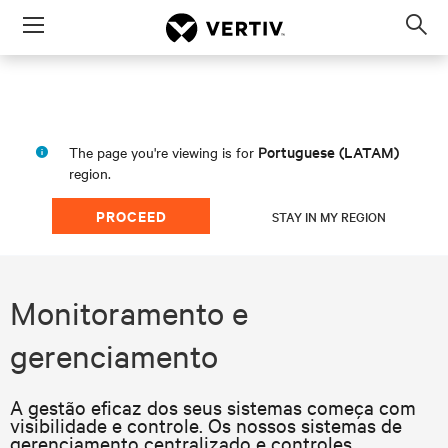
Menu
Op
sea
mod
Portuguese (LATAM)
The page you're viewing is for
region.
PROCEED
STAY IN MY REGION
Monitoramento e
gerenciamento
A gestão eficaz dos seus sistemas começa com
visibilidade e controle. Os nossos sistemas de
gerenciamento centralizado e controles