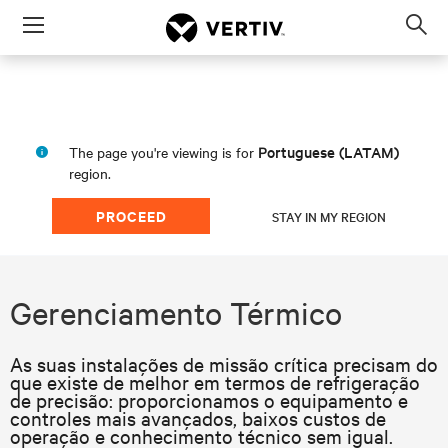
Menu
Op
sea
mod
Portuguese (LATAM)
The page you're viewing is for
region.
PROCEED
STAY IN MY REGION
Gerenciamento Térmico
As suas instalações de missão crítica precisam do
que existe de melhor em termos de refrigeração
de precisão: proporcionamos o equipamento e
controles mais avançados, baixos custos de
operação e conhecimento técnico sem igual.