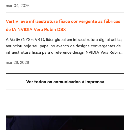
novo centro de treinamento no México, criado para capacitar
mar 04, 2026
profissionais e desenvolver as competências técnicas necessárias
para manter sistemas avançados de energia e refrigeração em
data centers de alta densidade.
Vertiv leva infraestrutura física convergente às fábricas
de IA NVIDIA Vera Rubin DSX
A Vertiv (NYSE: VRT), líder global em infraestrutura digital crítica,
anunciou hoje seu papel no avanço de designs convergentes de
infraestrutura física para o reference design NVIDIA Vera Rubin
DSX AI Factory e para o NVIDIA Omniverse DSX Blueprint.
mar 26, 2026
Ver todos os comunicados à imprensa