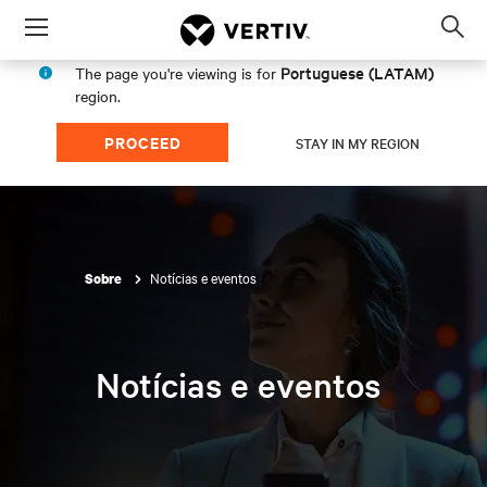
Menu
Op
sea
Portuguese (LATAM)
The page you're viewing is for
mod
region.
PROCEED
STAY IN MY REGION
Notícias e eventos
Sobre
Notícias e eventos