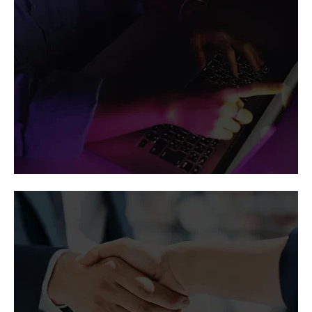
A Vertiv nas
notícias
Cobertura da liderança de pensamento da
Vertiv, de seus programas de parceria e de seu
crescimento corporativo por importantes
veículos de comunicação.