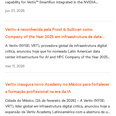
capability for Vertiv™ SmartRun integrated in the NVIDIA
Omniverse DSX Blueprint, advancing the company’s roadmap to
jun 01, 2026
make AI factory infrastructure more configurable, repeatable, and
simulation-ready.
Vertiv é reconhecida pela Frost & Sullivan como
Company of the Year 2025 em infraestrutura de data
centers para IA e HPC na América Latina
A Vertiv (NYSE: VRT), provedora global de infraestrutura digital
crítica, anunciou hoje que foi nomeada Latin American data
center infrastructure for AI and HPC Company of the Year 2025
pela Frost & Sullivan, como parte de seu programa Best Practices
mar 11, 2026
Awards.
Vertiv inaugura novo Academy no México para fortalecer
a formação profissional na era da IA
Cidade do México, [24 de fevereiro de 2026] – A Vertiv (NYSE:
VRT), líder global em infraestrutura digital crítica, anunciou hoje a
expansão da Vertiv Academy Latinoamérica com a abertura de um