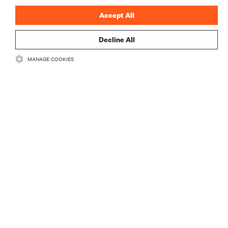
Accept All
Decline All
MANAGE COOKIES
RECURSOS
SUPORTE
CORPORATIVO
CONECTE-SE CONOSCO