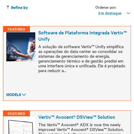
Ordenar por:
Refine by
Em destaque
FEATURED
Software de Plataforma Integrada Vertiv™
Unify
A solução de software Vertiv™ Unify simplifica
as operações do data center ao consolidar os
sistemas de gerenciamento de energia,
gerenciamento térmico e de gestão predial em
uma interface única e unificada. Ele é projetado
para reduzir a
...
MODELS
FEATURED
Vertiv™ Avocent® DSView™ Solution
The Vertiv™ Avocent® ADX is now the newly
improved Vertiv™ Avocent® DSView™ Solution.