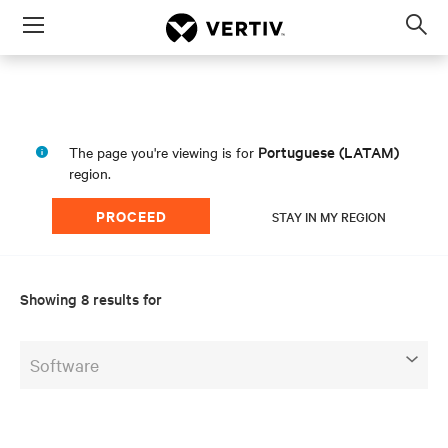
Menu
Op
sea
mod
Portuguese (LATAM)
The page you're viewing is for
region.
PROCEED
STAY IN MY REGION
Showing 8 results for
Software