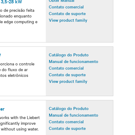
Obter Manual
 3,5-28 kW
Contato comercial
o de precisão feita
Contato de suporte
ecionado enquanto
View product family
 de edge computing e
W
Catálogo do Produto
Manual de funcionamento
orciona o controle
Contato comercial
e do fluxo de ar
Contato de suporte
tos eletrônicos
View product family
er
Catálogo do Produto
Manual de funcionamento
orks with the Liebert
Contato comercial
gnificantly improve
Contato de suporte
d without using water.