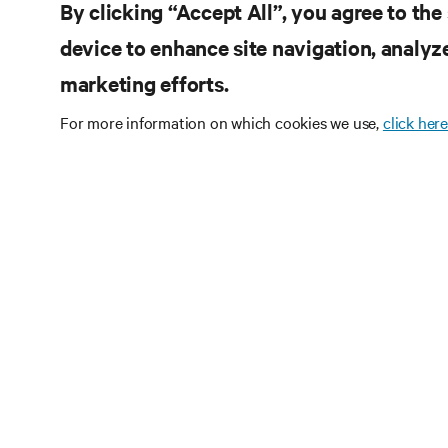
By clicking “Accept All”, you agree to the
device to enhance site navigation, analyze
marketing efforts.
For more information on which cookies we use,
click here
Inscreva-
tecnolog
Receba atualizações r
discussões mais recen
infraestrutura e de da