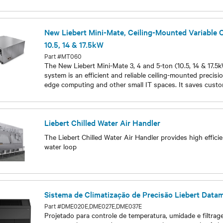
Models
New Liebert Mini-Mate, Ceiling-Mounted Variable 
10.5, 14 & 17.5kW
Part #MT060
The New Liebert Mini-Mate 3, 4 and 5-ton (10.5, 14 & 17.5k
system is an efficient and reliable ceiling-mounted precisi
edge computing and other small IT spaces. It saves cus
Models
Liebert Chilled Water Air Handler
The Liebert Chilled Water Air Handler provides high effici
water loop
Models
Sistema de Climatização de Precisão Liebert Data
Part #DME020E,DME027E,DME037E
Projetado para controle de temperatura, umidade e filtra