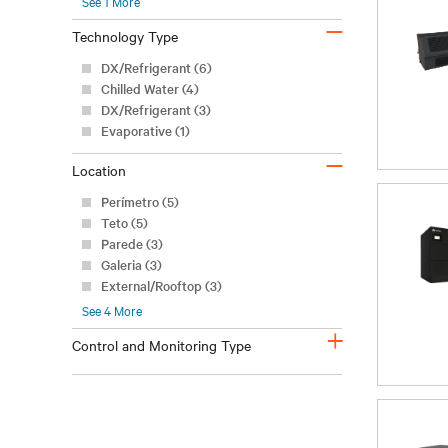
See
1
More
–
Technology Type
DX/Refrigerant (6)
Chilled Water (4)
DX/Refrigerant (3)
Evaporative (1)
–
Location
Perímetro (5)
Teto (5)
Parede (3)
Galeria (3)
External/Rooftop (3)
See
4
More
+
Control and Monitoring Type