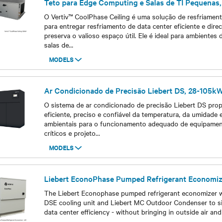
Teto para Edge Computing e Salas de TI Pequenas,
O Vertiv™ CoolPhase Ceiling é uma solução de resfriament
para entregar resfriamento de data center eficiente e dir
preserva o valioso espaço útil. Ele é ideal para ambientes
salas de
...
MODELS
Models
Ar Condicionado de Precisão Liebert DS, 28-105k
O sistema de ar condicionado de precisão Liebert DS prop
eficiente, preciso e confiável da temperatura, da umidade 
ambientais para o funcionamento adequado de equipamen
críticos e projeto
...
MODELS
Models
Liebert EconoPhase Pumped Refrigerant Economiz
The Liebert Econophase pumped refrigerant economizer w
DSE cooling unit and Liebert MC Outdoor Condenser to si
data center efficiency - without bringing in outside air an