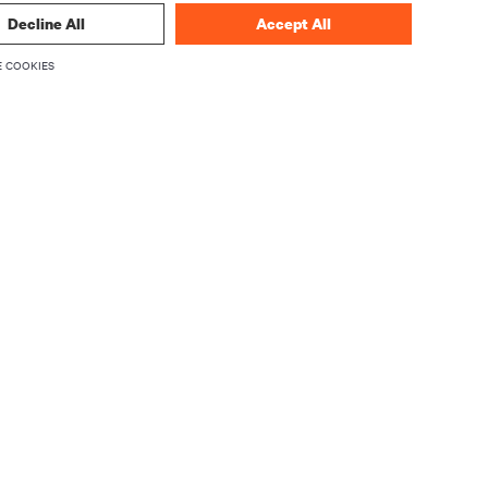
Decline All
Accept All
 COOKIES
ndências em
s
INSCREVA-SE AGORA