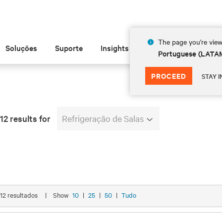
The page you're view
Soluções
Suporte
Insights
Sobre
Portuguese (LATA
PROCEED
STAY I
2 results for
Refrigeração de Salas
 12 resultados
|
Show
10
|
25
|
50
|
Tudo