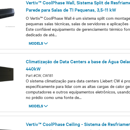
Vertiv™ CoolPhase Wall, Sistema Split de Resfri
Parede para Salas de TI Pequenas, 3,5-11 kW
O Vertiv™ CoolPhase Wall é um sistema split com montag
pequenas salas técnicas, salas de servidores e aplicaçõe
Este confiável equipamento de gerenciamento térmico for
dedicado de até
...
MODELS
Models
Climatização de Data Centers a base de Água Gela
440kW
Part #CW, CW181
O sistema climatização para data centers Liebert CW é pr
especificamente para lidar com as altas cargas de calor g
computadores e outros equipamentos eletrônicos, usando 
no prédio como uma fonte de
...
MODELS
Models
Vertiv™ CoolPhase Ceiling - Sistema de Resfriam