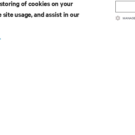
 storing of cookies on your
 site usage, and assist in our
MANAGE
.
se para obter as últimas te
ia
egulares sobre os tópicos mais importantes da indústria, com a
tes e insights de especialistas sobre gerenciamento de
ta center.