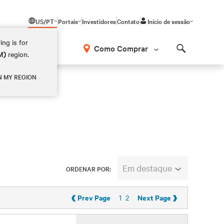
US/PT
Portais
Investidores
Contato
Início de sessão
ing is for
Como Comprar
M)
region.
Search
N MY REGION
Em destaque
ORDENAR POR:
‹
›
Prev Page
Next Page
1
2