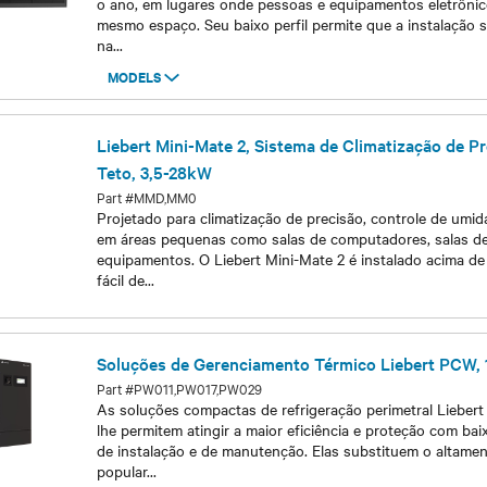
o ano, em lugares onde pessoas e equipamentos eletrôni
mesmo espaço. Seu baixo perfil permite que a instalação s
na
...
MODELS
Models
Liebert Mini-Mate 2, Sistema de Climatização de 
Teto, 3,5-28kW
Part #MMD,MM0
Projetado para climatização de precisão, controle de umida
em áreas pequenas como salas de computadores, salas de
equipamentos. O Liebert Mini-Mate 2 é instalado acima de
fácil de
...
Models
Soluções de Gerenciamento Térmico Liebert PCW,
Part #PW011,PW017,PW029
As soluções compactas de refrigeração perimetral Lieber
lhe permitem atingir a maior eficiência e proteção com bai
de instalação e de manutenção. Elas substituem o altamen
popular
...