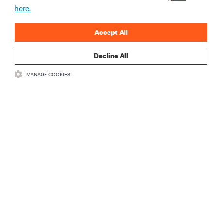
here.
INSCREVA-SE AGORA
Accept All
Decline All
MANAGE COOKIES
RECURSOS
SUPORTE
CORPORATIVO