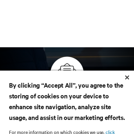
By clicking “Accept All”, you agree to the
Inscreva-se para obter as últimas tendências em
storing of cookies on your device to
tecnologia
enhance site navigation, analyze site
Receba atualizações regulares sobre os tópicos
usage, and assist in our marketing efforts.
mais importantes da indústria, com as discussões
mais recentes e insights de especialistas sobre
gerenciamento de infraestrutura e de data center.
For more information on which cookies we use,
click