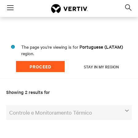
Menu
Op
sea
mod
Portuguese (LATAM)
The page you're viewing is for
region.
PROCEED
STAY IN MY REGION
Showing 2 results for
Controle e Monitoramento Térmico