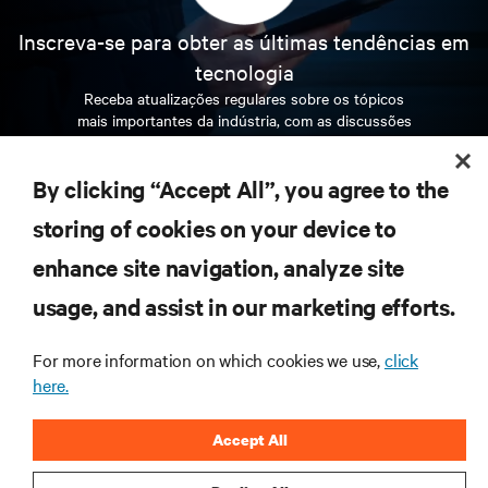
Inscreva-se para obter as últimas tendências em
tecnologia
Receba atualizações regulares sobre os tópicos
mais importantes da indústria, com as discussões
mais recentes e insights de especialistas sobre
gerenciamento de infraestrutura e de data center.
By clicking “Accept All”, you agree to the
INSCREVA-SE AGORA
storing of cookies on your device to
enhance site navigation, analyze site
RECURSOS
usage, and assist in our marketing efforts.
For more information on which cookies we use,
click
SUPORTE
here.
CORPORATIVO
Accept All