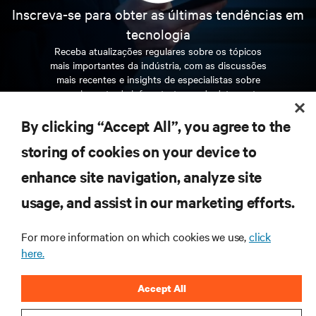
Inscreva-se para obter as últimas tendências em
tecnologia
Receba atualizações regulares sobre os tópicos
mais importantes da indústria, com as discussões
mais recentes e insights de especialistas sobre
gerenciamento de infraestrutura e de data center.
By clicking “Accept All”, you agree to the
INSCREVA-SE AGORA
storing of cookies on your device to
enhance site navigation, analyze site
RECURSOS
usage, and assist in our marketing efforts.
SUPORTE
For more information on which cookies we use,
click
here.
CORPORATIVO
Accept All