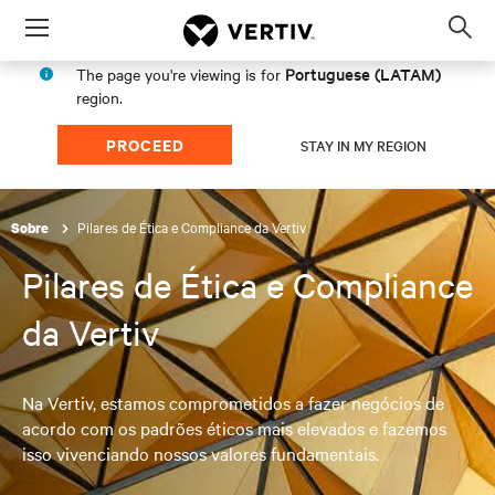
Menu
Op
sea
Portuguese (LATAM)
The page you're viewing is for
mod
region.
PROCEED
STAY IN MY REGION
Pilares de Ética e Compliance da Vertiv
Sobre
Pilares de Ética e Compliance
da Vertiv
Na Vertiv, estamos comprometidos a fazer negócios de
acordo com os padrões éticos mais elevados e fazemos
isso vivenciando nossos valores fundamentais.