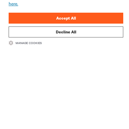
here.
INSCREVA-SE AGORA
Accept All
Decline All
MANAGE COOKIES
RECURSOS
SUPORTE
CORPORATIVO