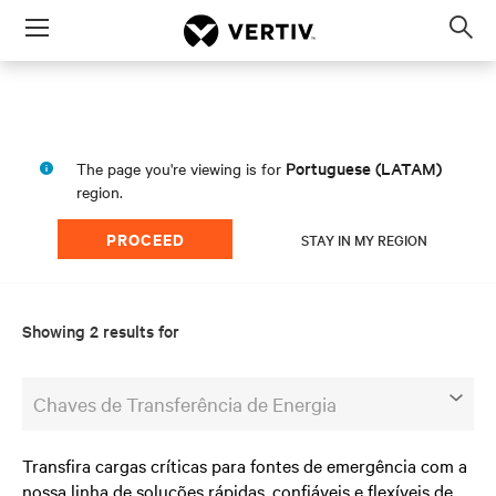
Menu
Op
sea
mod
Portuguese (LATAM)
The page you're viewing is for
region.
PROCEED
STAY IN MY REGION
Showing 2 results for
Chaves de Transferência de Energia
Transfira cargas críticas para fontes de emergência com a
nossa linha de soluções rápidas, confiáveis e flexíveis de