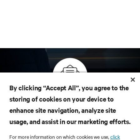
By clicking “Accept All”, you agree to the
Inscreva-se para obter as últimas tendências em
storing of cookies on your device to
tecnologia
enhance site navigation, analyze site
Receba atualizações regulares sobre os tópicos
usage, and assist in our marketing efforts.
mais importantes da indústria, com as discussões
mais recentes e insights de especialistas sobre
gerenciamento de infraestrutura e de data center.
For more information on which cookies we use,
click