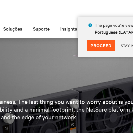
The page you're view
Soluções
Suporte
Insights
Sobre
Portuguese (LATA
PROCEED
STAY I
siness. The last thing you want to worry about is you
bility and a minimal footprint, the NetSure platform 
s, and the edge of your network.