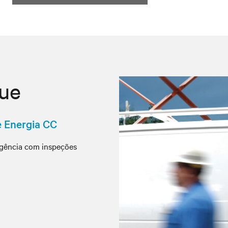
que
e Energia CC
rgência com inspeções