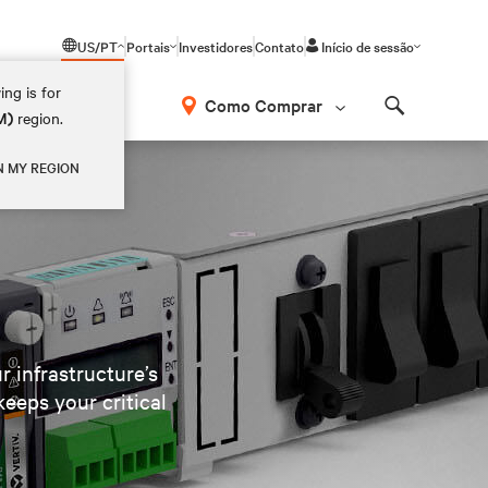
US/PT
Portais
Investidores
Contato
Início de sessão
ing is for
Como Comprar
M)
region.
Search
N MY REGION
r infrastructure’s
keeps your critical