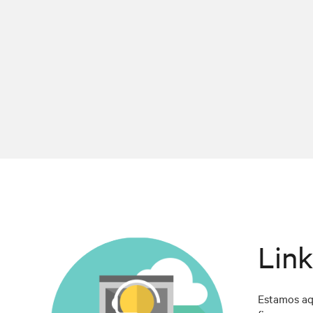
Link
Estamos aq