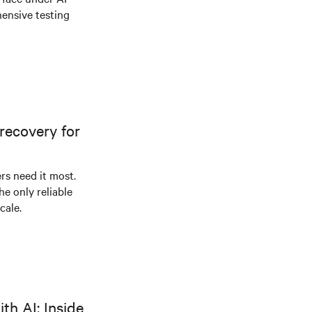
ensive testing
recovery for
s need it most.
he only reliable
cale.
th AI: Inside