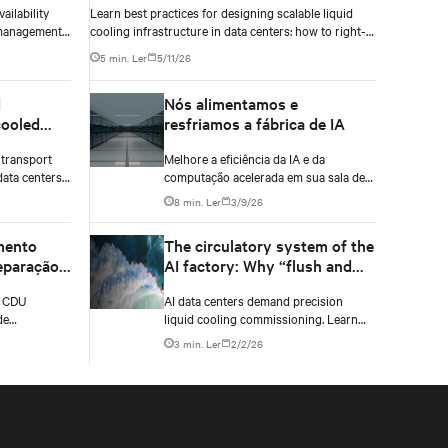
ailability
Learn best practices for designing scalable liquid
 management
cooling infrastructure in data centers: how to right-
atures don’t
size fluid networks, plan CDU capacity, and use
5 min. Ler
5/11/26
modular design to support future growth without
costly retrofits.
d
Nós alimentamos e
cooled
resfriamos a fábrica de IA
plete
 transport
Melhore a eficiência da IA e da
data centers
computação acelerada em sua sala de
 critical
dados por meio das avançadas
8 min. Ler
3/9/26
manifolds,
tecnologias de alimentação de energia
essential for
e resfriamento da Vertiv.
mento
The circulatory system of the
loads
separação
AI factory: Why “flush and
.
es está
fill” is no longer enough
e CDU
AI data centers demand precision
a
de
liquid cooling commissioning. Learn
m um rack de
why engineered flushing and hydraulic
3 min. Ler
2/2/26
 parte do
balance management protect compute
quido de TI,
uptime.
e água gelada