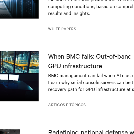
infrastructure
computing conditions, based on compreh
results and insights.
WHITE PAPERS
When BMC fails: Out-of-band 
GPU infrastructure
BMC management can fail when AI cluster
Learn why serial console servers can be t
recovery path for GPU infrastructure at s
ARTIGOS E TÓPICOS
Redefining national defense wi