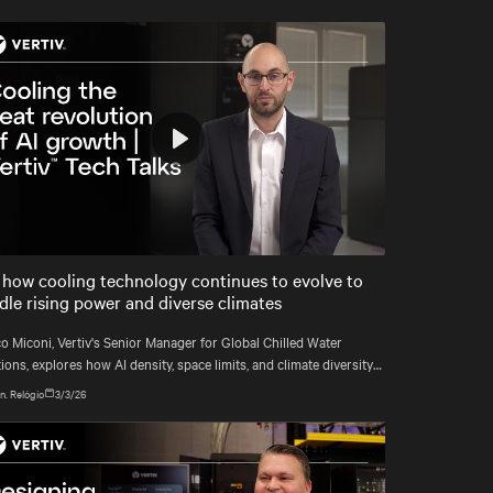
Play
Mute
Settings
 how cooling technology continues to evolve to
dle rising power and diverse climates
o Miconi, Vertiv's Senior Manager for Global Chilled Water
ions, explores how AI density, space limits, and climate diversity
reshaping cooling and how Vertiv™ solutions meet these demands.
n. Relógio
3/3/26