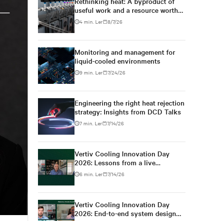
Rethinking heat: A byproduct of
useful work and a resource worth
capturing
4 min. Ler
8/7/26
Monitoring and management for
liquid-cooled environments
9 min. Ler
7/24/26
Engineering the right heat rejection
strategy: Insights from DCD Talks
7 min. Ler
7/14/26
Vertiv Cooling Innovation Day
2026: Lessons from a live
colocation deployment
6 min. Ler
7/14/26
Vertiv Cooling Innovation Day
Settings
2026: End-to-end system design