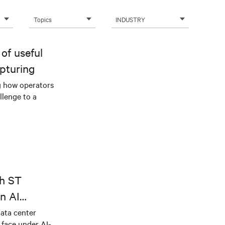
Topics
INDUSTRY
of useful
pturing
g how operators
llenge to a
th ST
n AI
ical power
data center
e face under AI-