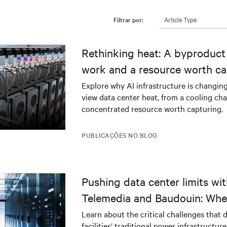
Article Type
Filtrar por:
Rethinking heat: A byproduct 
work and a resource worth ca
Explore why AI infrastructure is changin
view data center heat, from a cooling cha
concentrated resource worth capturing.
PUBLICAÇÕES NO BLOG
Pushing data center limits wi
Telemedia and Baudouin: Whe
workloads meet outdated crit
Learn about the critical challenges that 
facilities’ traditional power infrastructur