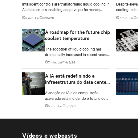
Intelligent controls are transforming liquid cooling in
Despite eleva
AI data centers, enabling adaptive performance,
cooling tech
efficient heat rejection, and scalable, resilient thermal
based on geog
5 min. Ler
6/15/26
7 min. Ler
5
management.
conditions, w
differentials
A roadmap for the future chip
infrastructur
coolant temperature
The adoption of liquid cooling has
dramatically increased in recent years
due to the rapid increase of graphics
7 min. Ler
4/9/26
processing unit/application-specific
integrated circuit (GPU/ASIC) power
A IA está redefinindo a
consumption for AI/ML workloads.
infraestrutura do data center:
Insights do Data Center
A adoção da IA e da computação
Vision 2030
acelerada está moldando o futuro do
desenvolvimento das tecnologias para
5 min. Ler
3/9/26
data centers, incluindo as principais
tecnologias de energia, de resfriamento
e de serviços para dar suporte às
cargas de trabalho e à infraestrutura
da IA.
Vídeos e webcasts