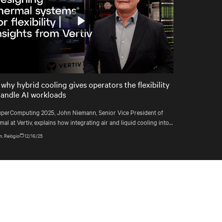
Play
Mute
Settings
 why hybrid cooling gives operators the flexibility
handle AI workloads
uperComputing 2025, John Niemann, Senior Vice President of
al at Vertiv, explains how integrating air and liquid cooling into a
e system gives operators the flexibility to handle changing
. Relógio
12/16/25
loads and plan for the unexpected.