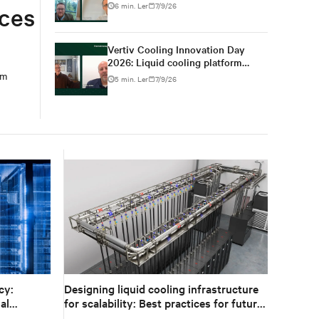
for high-density AI
6 min. Ler
7/9/26
uces
Vertiv Cooling Innovation Day
2026: Liquid cooling platform
changes from design to
em
5 min. Ler
7/9/26
deployment
cy:
Designing liquid cooling infrastructure
al
for scalability: Best practices for future
growth