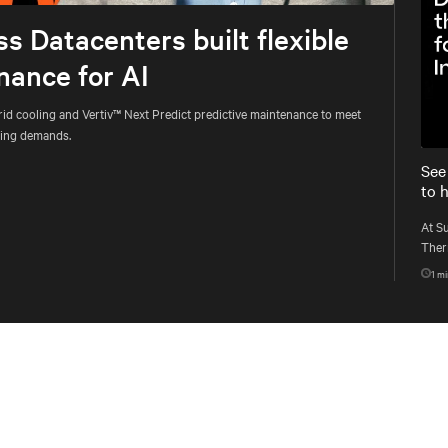
 Datacenters built flexible
nance for AI
d cooling and Vertiv™ Next Predict predictive maintenance to meet
uting demands.
See
to 
At S
Therm
singl
1
min
work