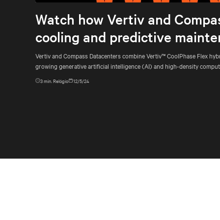
Watch how Vertiv and Compass
cooling and predictive mainte
Vertiv and Compass Datacenters combine Vertiv™ CoolPhase Flex hybri
growing generative artificial intelligence (AI) and high-density comp
3
min. Relógio
12/5/24