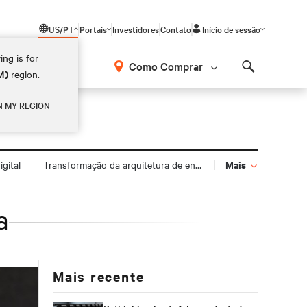
US/PT
Portais
Investidores
Contato
Início de sessão
ing is for
Como Comprar
M)
region.
Search
N MY REGION
Mais
gital
Transformação da arquitetura de energia
a
Mais recente