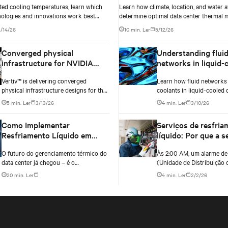
ted cooling temperatures, learn which
Learn how climate, location, and water av
nologies and innovations work best
determine optimal data center thermal
raphy, climate, external ambient
approaches and why higher chip temper
/14/26
10 min. Ler
5/12/26
ater availability, and thermal
always mean facilities should implement
 before making million-dollar
compressor-less cooling.
Converged physical
Understanding flui
e decisions.
infrastructure for NVIDIA
networks in liquid-
Vera Rubin DSX AI factories
data centers: A com
Vertiv™ is delivering converged
Learn how fluid networks
guide
physical infrastructure designs for the
coolants in liquid-cooled 
NVIDIA Vera Rubin DSX AI factory
by understanding the three
5 min. Ler
3/13/26
4 min. Ler
3/10/26
reference design and the NVIDIA
layers—facility loop, row 
Omniverse™ digital twin blueprint.
and in-rack distribution—
Como Implementar
Serviços de resfria
managing AI-driven heat 
Resfriamento Líquido em
líquido: Por que a 
exceeding 50 kW per rack
Data Centers Existentes
entre TI e instalaçõ
O futuro do gerenciamento térmico do
Às 2:00 AM, um alarme d
cada vez mais fluid
data center já chegou – é o
(Unidade de Distribuição 
resfriamento líquido. Então, com que
Refrigerante) é ativado e
20 min. Ler
4 min. Ler
2/2/26
rapidez você fará a transição de cargas
um data center. A unidade,
de trabalho de alta densidade para
sistema de resfriamento lí
infraestruturas de resfriamento
interage com o circuito d
híbridas?
das instalações.