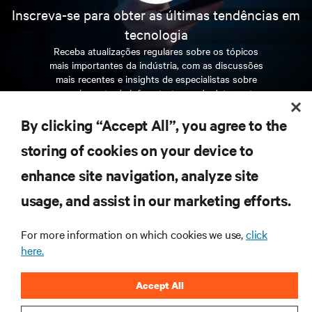
Inscreva-se para obter as últimas tendências em
tecnologia
Receba atualizações regulares sobre os tópicos
mais importantes da indústria, com as discussões
mais recentes e insights de especialistas sobre
gerenciamento de infraestrutura e de data center.
By clicking “Accept All”, you agree to the
INSCREVA-SE AGORA
storing of cookies on your device to
enhance site navigation, analyze site
RECURSOS
usage, and assist in our marketing efforts.
SUPORTE
For more information on which cookies we use,
click
here.
CORPORATIVO
Accept All