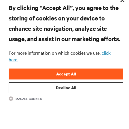
By clicking “Accept All”, you agree to the
INSCREVA-SE AGORA
storing of cookies on your device to
enhance site navigation, analyze site
RECURSOS
usage, and assist in our marketing efforts.
SUPORTE
For more information on which cookies we use,
click
here.
CORPORATIVO
Accept All
Decline All
MANAGE COOKIES
CONECTE-SE CONOSCO
Insta