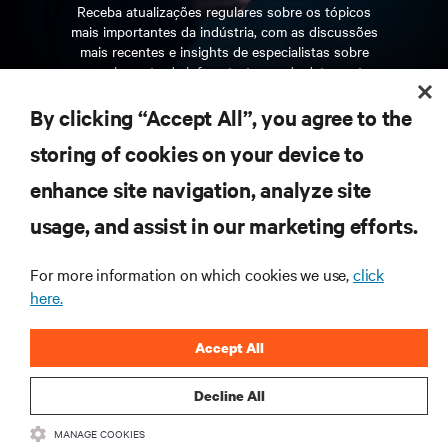
Receba atualizações regulares sobre os tópicos
mais importantes da indústria, com as discussões
mais recentes e insights de especialistas sobre
gerenciamento de infraestrutura e de data center.
By clicking “Accept All”, you agree to the
INSCREVA-SE AGORA
storing of cookies on your device to
enhance site navigation, analyze site
RECURSOS
usage, and assist in our marketing efforts.
SUPORTE
For more information on which cookies we use,
click
here.
CORPORATIVO
Accept All
Decline All
MANAGE COOKIES
CONECTE-SE CONOSCO