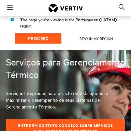
Menu
Op
sea
Portuguese (LATAM)
The page you're viewing is for
mod
region.
PROCEED
STAY IN MY REGION
Serviços para Gerenciamento
Térmico
Serviços Integrados para o Ciclo de Vida ajudam a
maximizar o desempenho de seus Sistemas de
Gerenciamento Térmico.
ENTRE EM CONTATO CONOSCO SOBRE SERVIÇOS