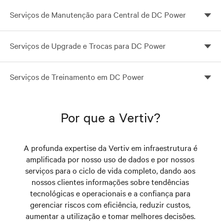
Serviços de Manutenção para Central de DC Power
Confie apenas na equipe de serviços da Vertiv para
Serviços de Upgrade e Trocas para DC Power
cuidar de todas suas necessidades de DC Power
Você está verificando a relação custo-benefício de
Serviços de Treinamento em DC Power
fazer um upgrade contra a troca de uma central
elétrica CC?
Em última instância, é o seu pessoal que faz a
diferença entre o sucesso e o fracasso
Por que a Vertiv?
A profunda expertise da Vertiv em infraestrutura é
amplificada por nosso uso de dados e por nossos
serviços para o ciclo de vida completo, dando aos
nossos clientes informações sobre tendências
tecnológicas e operacionais e a confiança para
gerenciar riscos com eficiência, reduzir custos,
aumentar a utilização e tomar melhores decisões.