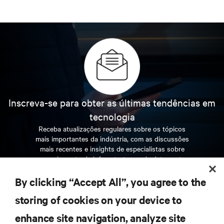
Inscreva-se para obter as últimas tendências em
tecnologia
Receba atualizações regulares sobre os tópicos
mais importantes da indústria, com as discussões
mais recentes e insights de especialistas sobre
gerenciamento de infraestrutura e de data center.
By clicking “Accept All”, you agree to the
INSCREVA-SE AGORA
storing of cookies on your device to
enhance site navigation, analyze site
RECURSOS