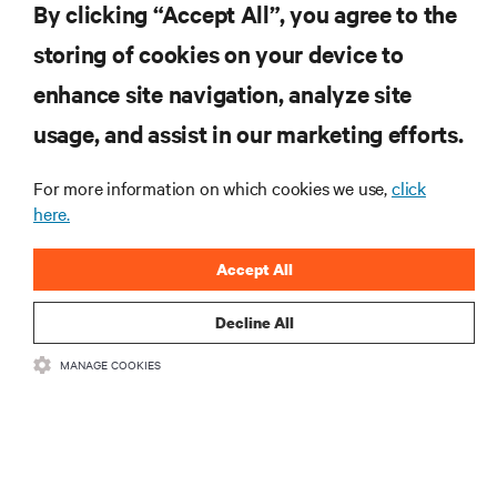
By clicking “Accept All”, you agree to the
storing of cookies on your device to
enhance site navigation, analyze site
usage, and assist in our marketing efforts.
For more information on which cookies we use,
click
Inscreva-se para obter as últimas tendências em
here.
tecnologia
Receba atualizações regulares sobre os tópicos
Accept All
mais importantes da indústria, com as discussões
mais recentes e insights de especialistas sobre
Decline All
gerenciamento de infraestrutura e de data center.
MANAGE COOKIES
INSCREVA-SE AGORA
RECURSOS