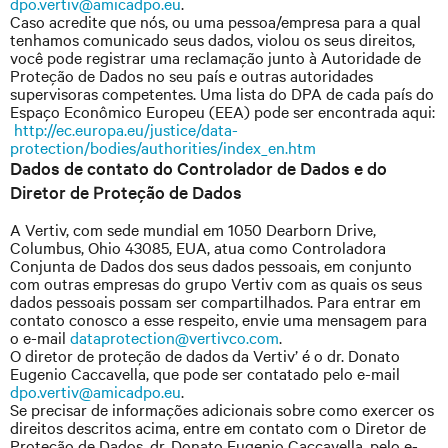
dpo.vertiv@amicadpo.eu
.
Caso acredite que nós, ou uma pessoa/empresa para a qual
tenhamos comunicado seus dados, violou os seus direitos,
você pode registrar uma reclamação junto à Autoridade de
Proteção de Dados no seu país e outras autoridades
supervisoras competentes. Uma lista do DPA de cada país do
Espaço Econômico Europeu (EEA) pode ser encontrada aqui:
http://ec.europa.eu/justice/data-
protection/bodies/authorities/index_en.htm
Dados de contato do Controlador de Dados e do
Diretor de Proteção de Dados
A Vertiv, com sede mundial em 1050 Dearborn Drive,
Columbus, Ohio 43085, EUA, atua como Controladora
Conjunta de Dados dos seus dados pessoais, em conjunto
com outras empresas do grupo Vertiv com as quais os seus
dados pessoais possam ser compartilhados. Para entrar em
contato conosco a esse respeito, envie uma mensagem para
o e-mail
dataprotection@vertivco.com
.
O diretor de proteção de dados da Vertiv’ é o dr. Donato
Eugenio Caccavella, que pode ser contatado pelo e-mail
dpo.vertiv@amicadpo.eu
.
Se precisar de informações adicionais sobre como exercer os
direitos descritos acima, entre em contato com o Diretor de
Proteção de Dados, dr. Donato Eugenio Caccavella, pelo e-