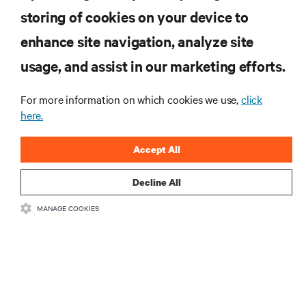
storing of cookies on your device to
enhance site navigation, analyze site
usage, and assist in our marketing efforts.
For more information on which cookies we use,
click
Inscreva-se para obter as últimas tendências em
here.
tecnologia
Receba atualizações regulares sobre os tópicos
Accept All
mais importantes da indústria, com as discussões
mais recentes e insights de especialistas sobre
Decline All
gerenciamento de infraestrutura e de data center.
MANAGE COOKIES
INSCREVA-SE AGORA
RECURSOS