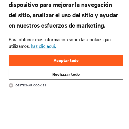
dispositivo para mejorar la navegación
del sitio, analizar el uso del sitio y ayudar
RECURSOS
en nuestros esfuerzos de marketing.
SOPORTE
Para obtener más información sobre las cookies que
utilizamos,
haz clic aquí.
CORPORATIVO
Aceptar todo
Rechazar todo
GESTIONAR COOKIES
SÍGANOS
Insta
•
•
Términos de uso
Politica Global de Privacidad y Cookies
Declaración de
accesibilidad