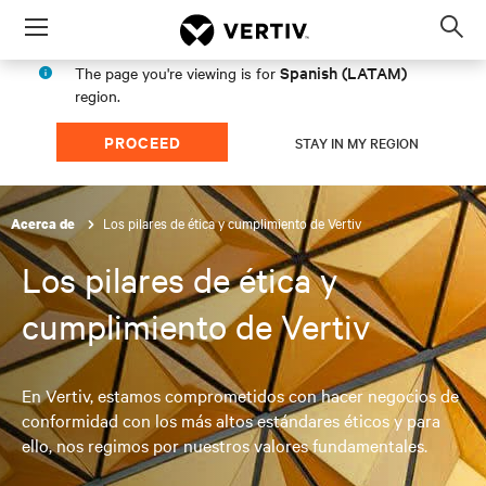
Menu
Op
sea
Spanish (LATAM)
The page you're viewing is for
mod
region.
PROCEED
STAY IN MY REGION
Los pilares de ética y cumplimiento de Vertiv
Acerca de
Los pilares de ética y
cumplimiento de Vertiv
En Vertiv, estamos comprometidos con hacer negocios de
conformidad con los más altos estándares éticos y para
ello, nos regimos por nuestros valores fundamentales.