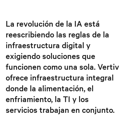
Hoja informativa
Responsabilidad empresarial
La revolución de la IA está
reescribiendo las reglas de la
Ejecutivos
infraestructura digital y
Noticias y eventos
exigiendo soluciones que
funcionen como una sola. Vertiv
Carreras
ofrece infraestructura integral
donde la alimentación, el
enfriamiento, la TI y los
servicios trabajan en conjunto.