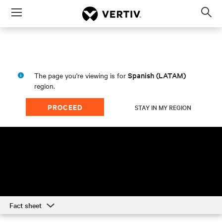
Menu
Op
sea
mod
Spanish (LATAM)
The page you're viewing is for
region.
PROCEED
STAY IN MY REGION
Información sobre Vertiv
Fact sheet