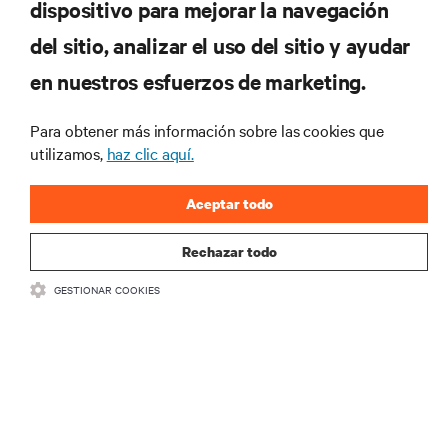
dispositivo para mejorar la navegación
del sitio, analizar el uso del sitio y ayudar
No se pierda nunca una
en nuestros esfuerzos de marketing.
oferta
Para obtener más información sobre las cookies que
utilizamos,
haz clic aquí.
Regístrese en nuestra lista de correos
Aceptar todo
para recibir las últimas novedades de
productos y actualizaciones de la
Rechazar todo
industria de Vertiv.
GESTIONAR COOKIES
REGISTRARSE