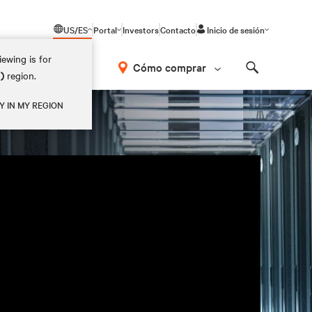
US/ES
Portal
Investors
Contacto
Inicio de sesión
ewing is for
Cómo comprar
M)
region.
Search
Y IN MY REGION