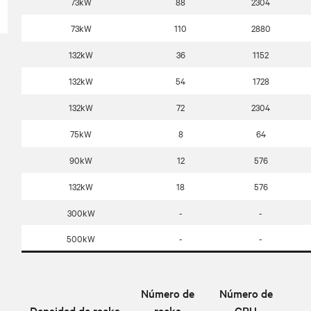
73kW
88
2304
73kW
110
2880
132kW
36
1152
132kW
54
1728
132kW
72
2304
75kW
8
64
90kW
12
576
132kW
18
576
300kW
-
-
500kW
-
-
Número de
Número de
Densidad de racks
racks
GPU