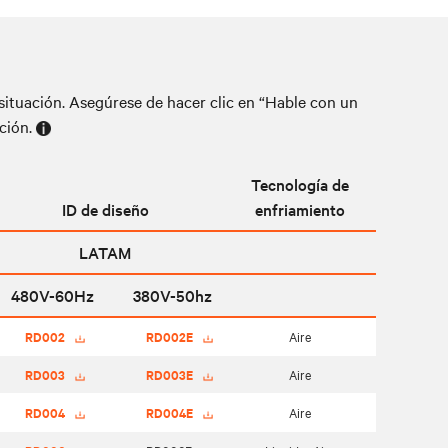
ituación. Asegúrese de hacer clic en “Hable con un
ción.
Tecnología de
ID de diseño
enfriamiento
LATAM
480V-60Hz
380V-50hz
RD002
RD002E
Aire
RD003
RD003E
Aire
RD004
RD004E
Aire