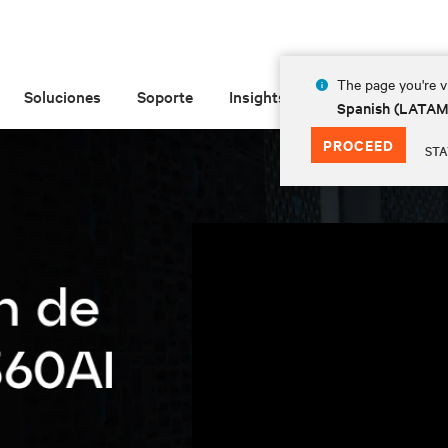
The page you're vi
Soluciones
Soporte
Insights
Acerca de
Spanish (LATA
PROCEED
STA