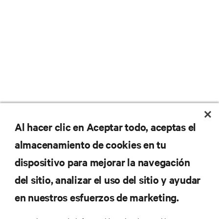
No se pierda nunca una
Al hacer clic en Aceptar todo, aceptas el
almacenamiento de cookies en tu
oferta
dispositivo para mejorar la navegación
del sitio, analizar el uso del sitio y ayudar
Regístrese en nuestra lista de correos
en nuestros esfuerzos de marketing.
para recibir las últimas novedades de
productos y actualizaciones de la