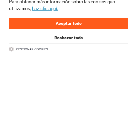
Para obtener más información sobre las cookies que
industria de Vertiv.
utilizamos,
haz clic aquí.
Aceptar todo
REGISTRARSE
Rechazar todo
GESTIONAR COOKIES
RECURSOS
SOPORTE