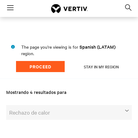
Menu
Op
sea
mod
Spanish (LATAM)
The page you're viewing is for
region.
PROCEED
STAY IN MY REGION
Mostrando 4 resultados para
Rechazo de calor