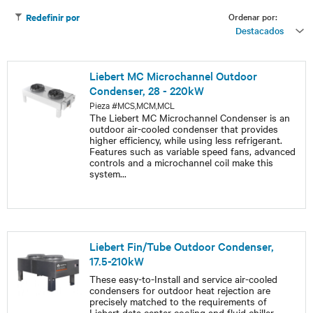
Ordenar por:
Redefinir por
Destacados
Liebert MC Microchannel Outdoor
Condenser, 28 - 220kW
Pieza #MCS,MCM,MCL
The Liebert MC Microchannel Condenser is an
outdoor air-cooled condenser that provides
higher efficiency, while using less refrigerant.
Features such as variable speed fans, advanced
controls and a microchannel coil make this
system
...
Liebert Fin/Tube Outdoor Condenser,
17.5-210kW
These easy-to-Install and service air-cooled
condensers for outdoor heat rejection are
precisely matched to the requirements of
Liebert data center cooling and fluid chiller