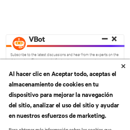
−
×
VBot
Subscribe to the latest discussions and hear from the experts on the
data center efficiency and infrastructure management.
Al hacer clic en Aceptar todo, aceptas el
almacenamiento de cookies en tu
dispositivo para mejorar la navegación
del sitio, analizar el uso del sitio y ayudar
No se pierda nunca una
en nuestros esfuerzos de marketing.
oferta
Para obtener más información sobre las cookies que