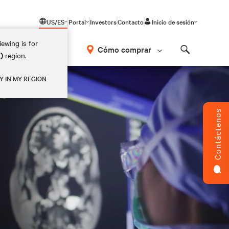
US/ES
Portal
Investors
Contacto
Inicio de sesión
ewing is for
Cómo comprar
M)
region.
Search
Y IN MY REGION
Contáctenos