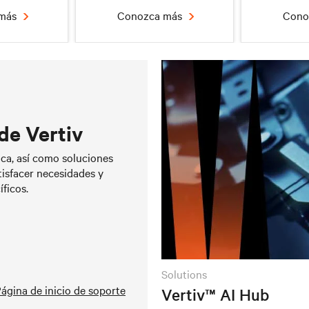
 más
Conozca más
Cono
de Vertiv
de datos y
Gestión de potencia
Gerencia
ica, así como soluciones
n el borde
completa
tisfacer necesidades y
 más
Conozca más
Cono
ficos.
solutions
ágina de inicio de soporte
Vertiv™ AI Hub