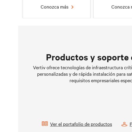
Conozca más
Conozca
Productos y soporte 
Liquid Cooling Options for
Microcentros 
Vertiv ofrece tecnologías de infraestructura crít
Data Centers
espacio libre e
personalizadas y de rápida instalación para sa
Conozca más
Conozca
requisitos empresariales especí
Ver el portafolio de productos
P