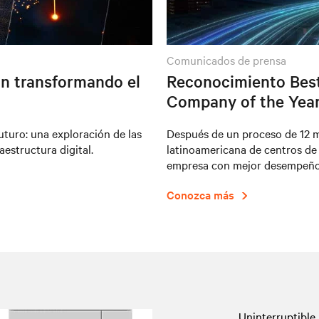
comunicados de prensa
án transformando el
Reconocimiento Best 
Company of the Yea
uturo: una exploración de las
Después de un proceso de 12 m
estructura digital.
latinoamericana de centros de 
empresa con mejor desempeño 
Conozca más
Uninterruptible