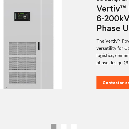
Vertiv™
6-200kV
Phase 
The Vertiv™ Po
versatility for 
logistics, cemen
phase design (6–
Contactar c