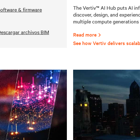
The Vertiv™ AI Hub puts AI infr
oftware & firmware
discover, design, and experienc
multiple compute generations 
escargar archivos BIM
Read more
See how Vertiv delivers scalab