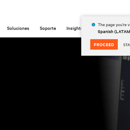
The page you're vi
Soluciones
Soporte
Insights
Acerca de
Spanish (LATA
PROCEED
STA