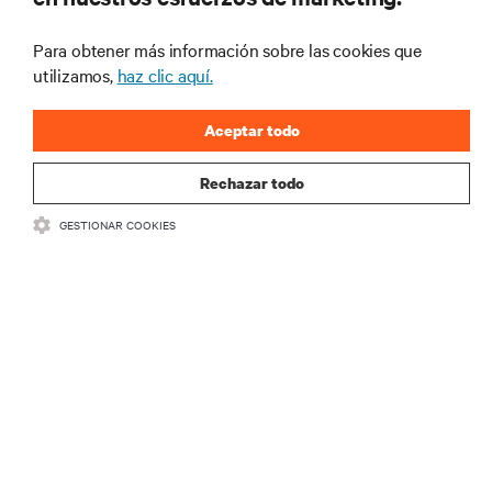
oferta
Para obtener más información sobre las cookies que
utilizamos,
haz clic aquí.
Regístrese en nuestra lista de correos
Aceptar todo
para recibir las últimas novedades de
productos y actualizaciones de la
Rechazar todo
industria de Vertiv.
GESTIONAR COOKIES
REGISTRARSE
RECURSOS