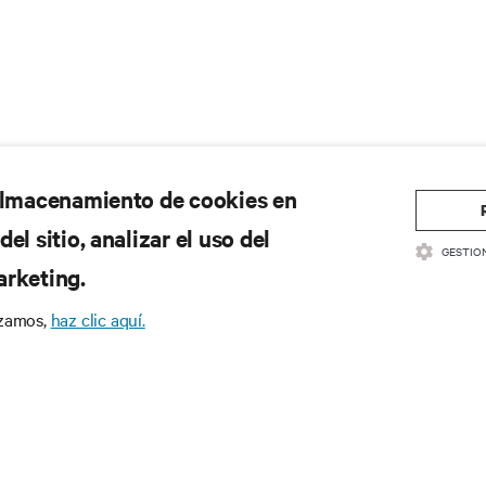
 almacenamiento de cookies en
el sitio, analizar el uso del
GESTIO
arketing.
izamos,
haz clic aquí.
 se pierda nunca una ofe