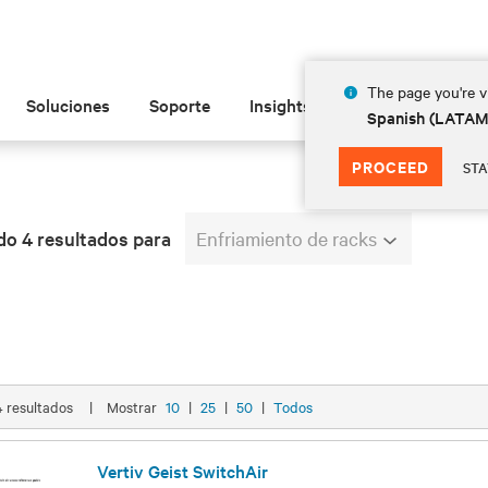
The page you're vi
Soluciones
Soporte
Insights
Acerca de
Spanish (LATA
PROCEED
STA
o 4 resultados para
Enfriamiento de racks
 4 resultados
|
Mostrar
10
|
25
|
50
|
Todos
Vertiv Geist SwitchAir