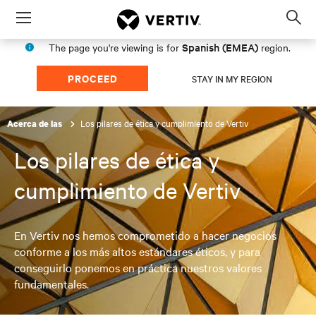
Menu
Op
sea
Spanish (EMEA)
The page you're viewing is for
region.
mod
PROCEED
STAY IN MY REGION
Los pilares de ética y cumplimiento de Vertiv
Acerca de las
Los pilares de ética y
cumplimiento de Vertiv
En Vertiv nos hemos comprometido a hacer negocios
conforme a los más altos estándares éticos, y para
conseguirlo ponemos en práctica nuestros valores
fundamentales.