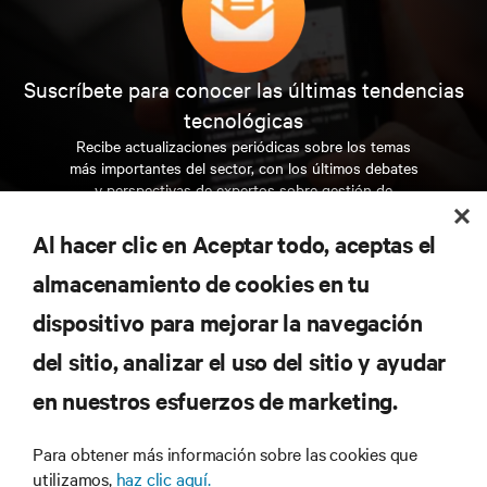
Suscríbete para conocer las últimas tendencias
tecnológicas
Recibe actualizaciones periódicas sobre los temas
más importantes del sector, con los últimos debates
y perspectivas de expertos sobre gestión de
centros de datos y gestión de infraestructuras.
Al hacer clic en Aceptar todo, aceptas el
REGÍSTRATE AHORA
almacenamiento de cookies en tu
dispositivo para mejorar la navegación
RECURSOS
del sitio, analizar el uso del sitio y ayudar
en nuestros esfuerzos de marketing.
SOPORTE
Para obtener más información sobre las cookies que
CORPORATIVO
utilizamos,
haz clic aquí.