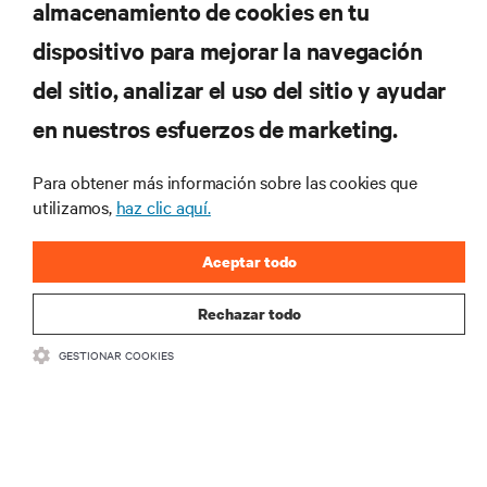
almacenamiento de cookies en tu
Suscríbete para conocer las últimas tendencias
dispositivo para mejorar la navegación
tecnológicas
Recibe actualizaciones periódicas sobre los temas
del sitio, analizar el uso del sitio y ayudar
más importantes del sector, con los últimos debates
en nuestros esfuerzos de marketing.
y perspectivas de expertos sobre gestión de
centros de datos y gestión de infraestructuras.
Para obtener más información sobre las cookies que
REGÍSTRATE AHORA
utilizamos,
haz clic aquí.
Aceptar todo
Rechazar todo
GESTIONAR COOKIES
RECURSOS