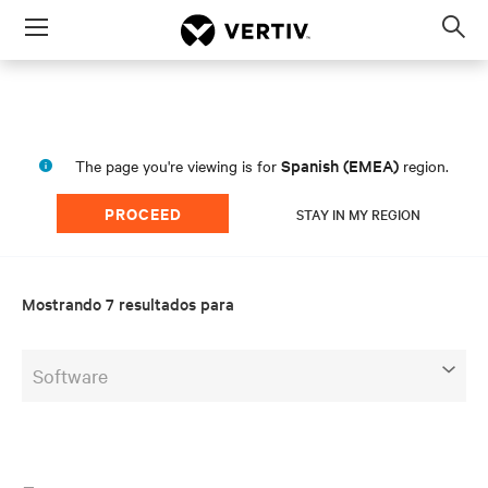
Menu
Op
sea
mod
Spanish (EMEA)
The page you're viewing is for
region.
PROCEED
STAY IN MY REGION
Mostrando 7 resultados para
Software