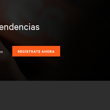
tendencias
s
ón
REGÍSTRATE AHORA