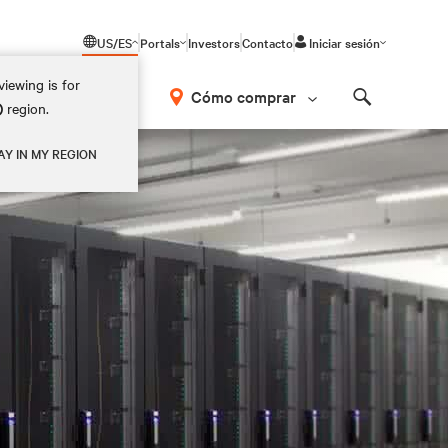
US/ES
Portals
Investors
Contacto
Iniciar sesión
iewing is for
Cómo comprar
)
region.
Search
AY IN MY REGION