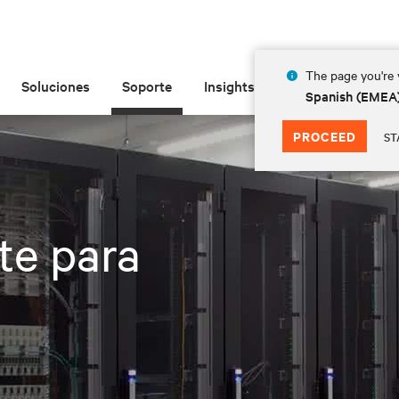
The page you're v
Soluciones
Soporte
Insights
Acerca de las
Spanish (EMEA
PROCEED
ST
te para