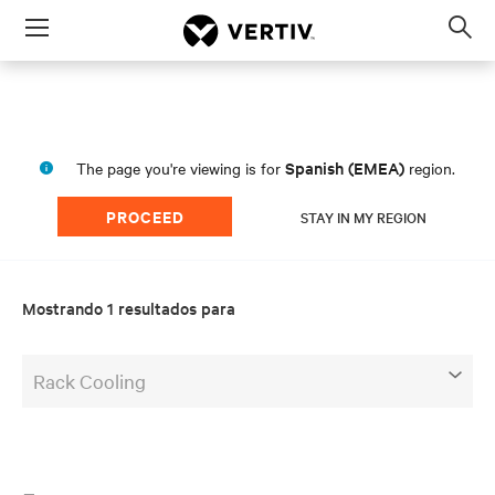
Menu
Op
sea
mod
Spanish (EMEA)
The page you're viewing is for
region.
PROCEED
STAY IN MY REGION
Mostrando 1 resultados para
Rack Cooling