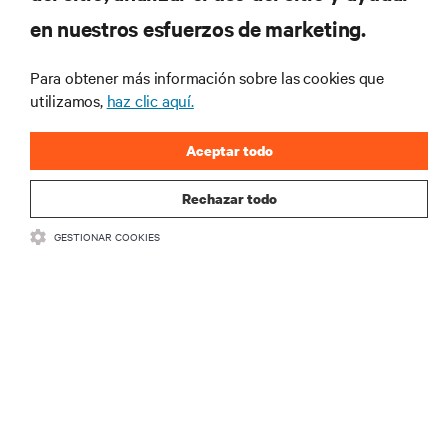
más importantes del sector, con los últimos debates
en nuestros esfuerzos de marketing.
y perspectivas de expertos sobre gestión de
centros de datos y gestión de infraestructuras.
Para obtener más información sobre las cookies que
REGÍSTRATE AHORA
utilizamos,
haz clic aquí.
Aceptar todo
Rechazar todo
GESTIONAR COOKIES
RECURSOS
SOPORTE
CORPORATIVO