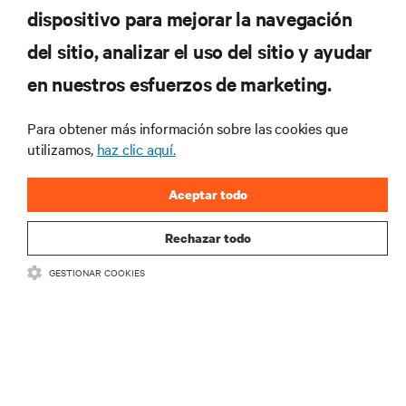
dispositivo para mejorar la navegación
RECURSOS
del sitio, analizar el uso del sitio y ayudar
en nuestros esfuerzos de marketing.
SOPORTE
Para obtener más información sobre las cookies que
CORPORATIVO
utilizamos,
haz clic aquí.
Aceptar todo
Rechazar todo
CONECTA CON NOSOTROS
GESTIONAR COOKIES
Insta
•
•
Condiciones de uso
Política de privacidad de datos y cookies
Declaración de accesibilidad
©
2026 Vertiv Group Corp. Todos los derechos reservados.