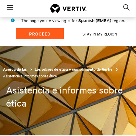
Menu
Op
sea
Spanish (EMEA)
The page you're viewing is for
region.
mod
PROCEED
STAY IN MY REGION
Acerca de las
Los pilares de ética y cumplimiento de Vertiv
Asistencia e informes sobre ética
Asistencia e informes sobre
ética