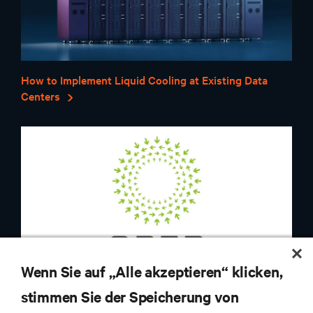
How to Implement Liquid Cooling at Existing Data
Centers
Wenn Sie auf „Alle akzeptieren“ klicken,
stimmen Sie der Speicherung von
OCP: Design Guidelines for Immersion-Cooled IT