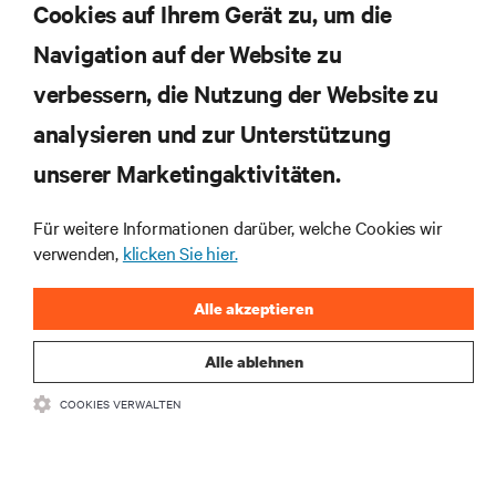
Equipment
Cookies auf Ihrem Gerät zu, um die
Navigation auf der Website zu
verbessern, die Nutzung der Website zu
analysieren und zur Unterstützung
unserer Marketingaktivitäten.
Für weitere Informationen darüber, welche Cookies wir
verwenden,
klicken Sie hier.
Abonnieren Sie unseren
Alle akzeptieren
Newsletter und erhalten die
neuesten Technologietrends
Alle ablehnen
Erhalten Sie regelmäßig Updates zu den wichtigsten
COOKIES VERWALTEN
Themen der Branche, mit aktuellen Diskussionen und
Einblicken von Experten in das Rechenzentrums- und
Infrastrukturmanagement.