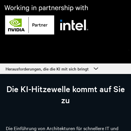
Herausforderungen, die die KI mit sich bringt
Herausforderungen, die die KI mit sich bringt
Die KI-Hitzewelle kommt auf Sie
KI-fähige Lösungen von Vertiv™
zu
Partnerschaft mit NVIDIA und Intel
Darum sollten Sie sich für Vertiv entscheiden
Sprechen Sie mit einem Experten
Die Einführung von Architekturen für schnellere IT und