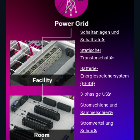
Schaltanlagen und
Schalttafeln
Statischer
Transferschalter
Batterie-
Energiespeichersystem
(BESS)
3-phasige USV
Stromschiene und
Sammelschiene
Stromverteilung
Schrank