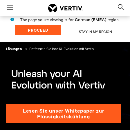
Menu
Op
sea
German (EMEA)
The page you're viewing is for
region.
mod
PROCEED
STAY IN MY REGION
Entfesseln Sie Ihre KI-Evolution mit Vertiv
Lösungen
Lesen Sie unser Whitepaper zur
Flüssigkeitskühlung