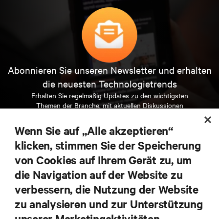
Abonnieren Sie unseren Newsletter und erhalten
die neuesten Technologietrends
Erhalten Sie regelmäßig Updates zu den wichtigsten
Themen der Branche, mit aktuellen Diskussionen
und Einblicken von Experten in das
Rechenzentrums- und Infrastrukturmanagement.
Wenn Sie auf „Alle akzeptieren“
klicken, stimmen Sie der Speicherung
JETZT ANMELDEN
von Cookies auf Ihrem Gerät zu, um
die Navigation auf der Website zu
RESSOURCEN
verbessern, die Nutzung der Website
zu analysieren und zur Unterstützung
SUPPORT
unserer Marketingaktivitäten.