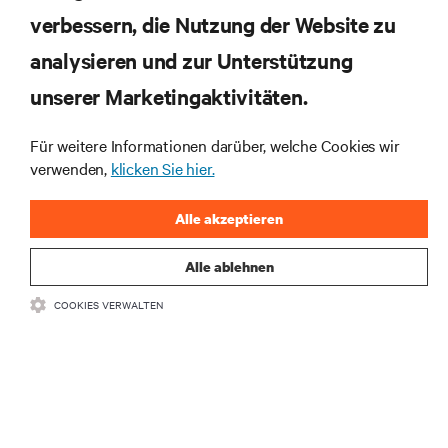
die neuesten Technologietrends
verbessern, die Nutzung der Website zu
Erhalten Sie regelmäßig Updates zu den wichtigsten
analysieren und zur Unterstützung
Themen der Branche, mit aktuellen Diskussionen
und Einblicken von Experten in das
unserer Marketingaktivitäten.
Rechenzentrums- und Infrastrukturmanagement.
Für weitere Informationen darüber, welche Cookies wir
JETZT ANMELDEN
verwenden,
klicken Sie hier.
Alle akzeptieren
Alle ablehnen
COOKIES VERWALTEN
RESSOURCEN
SUPPORT