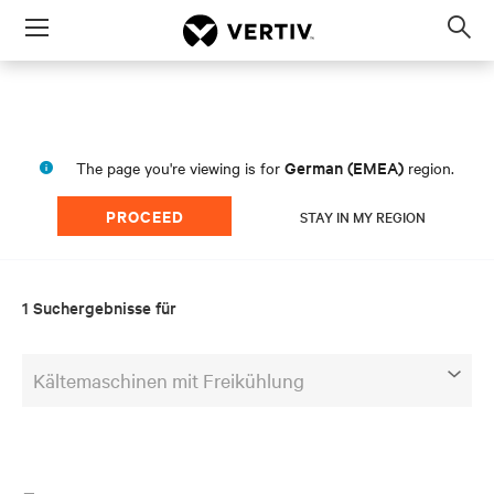
Menu
Op
sea
mod
German (EMEA)
The page you're viewing is for
region.
PROCEED
STAY IN MY REGION
1 Suchergebnisse für
Kältemaschinen mit Freikühlung