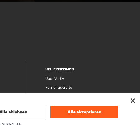
UNTERNEHMEN
Über Vertiv
Führungskräfte
Karriere
Investor Relations
Alle ablehnen
Alle akzeptieren
Ethik und Compliance
Ihre Datenschutzoptionen
S VERWALTEN
herheit
Datenschutzhinweise
en