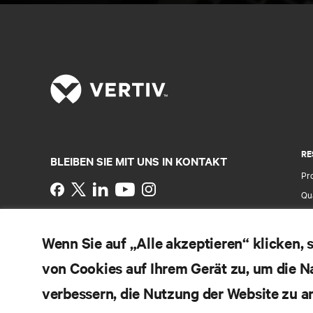
RE
BLEIBEN SIE MIT UNS IN KONTAKT
Pr
Instagram
Qua
Al
Nutzungsbedingungen
Impressum
Erklärung zu
Ver
Wenn Sie auf „Alle akzeptieren“ klicken,
Datenschutz und Cookies
Ga
Toegankelijkheidsverklaring
von Cookies auf Ihrem Gerät zu, um die N
Pa
©
2026 Vertiv Group Corp. Alle Rechte vorbehalten.
Si
verbessern, die Nutzung der Website zu a