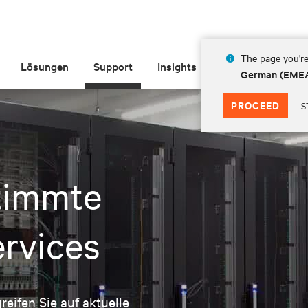
The page you're
Lösungen
Support
Insights
Über Vertiv
German (EME
PROCEED
S
timmte
rvices
eifen Sie auf aktuelle