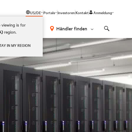
US/DE
Portals
Investoren
Kontakt
Anmeldung
 viewing is for
Händler finden
A)
region.
Search
TAY IN MY REGION