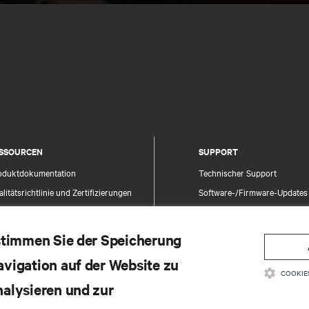
SSOURCEN
SUPPORT
oduktdokumentation
Technischer Support
litätsrichtlinie und Zertifizierungen
Software-/Firmware-Updates
lgemeine Geschäftsbedingungen für den
Supportanfrage stellen
trieb
Feedback geben
 stimmen Sie der Speicherung
rantieinformationen
Ansprechpartner
avigation auf der Website zu
tente
Produktregistrierung
COOKIE
temap
nalysieren und zur
Informations- und Produktsic
Ein Sicherheitsproblem meld