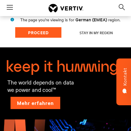
Menu
Op
sea
German (EMEA)
The page you're viewing is for
region.
mod
PROCEED
STAY IN MY REGION
Kontakt
Mehr erfahren