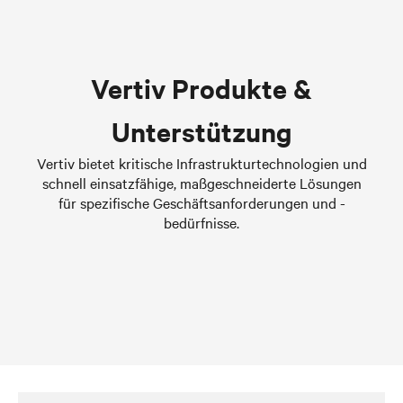
Flüssigkühlungsoptionen
für Rechenzentren
Vertiv Produkte &
Erfahren sie mehr
Unterstützung
Vertiv bietet kritische Infrastrukturtechnologien und
schnell einsatzfähige, maßgeschneiderte Lösungen
für spezifische Geschäftsanforderungen und -
bedürfnisse.