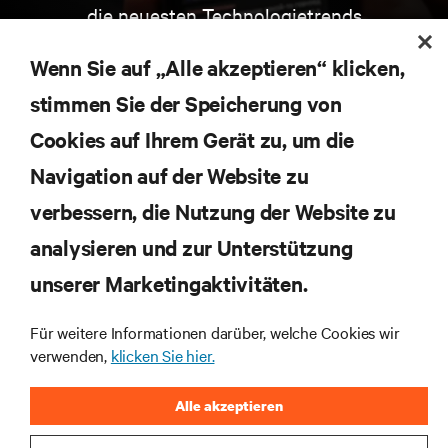
die neuesten Technologietrends
Erhalten Sie regelmäßig Updates zu den wichtigsten
Themen der Branche, mit aktuellen Diskussionen
Wenn Sie auf „Alle akzeptieren“ klicken,
und Einblicken von Experten in das
stimmen Sie der Speicherung von
Rechenzentrums- und Infrastrukturmanagement.
Cookies auf Ihrem Gerät zu, um die
JETZT ANMELDEN
Navigation auf der Website zu
verbessern, die Nutzung der Website zu
RESSOURCEN
analysieren und zur Unterstützung
SUPPORT
unserer Marketingaktivitäten.
Für weitere Informationen darüber, welche Cookies wir
UNTERNEHMEN
verwenden,
klicken Sie hier.
Alle akzeptieren