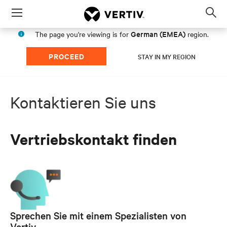
Menu
Op
sea
German (EMEA)
The page you're viewing is for
region.
mod
PROCEED
STAY IN MY REGION
Kontaktieren Sie uns
Vertriebskontakt finden
Sprechen Sie mit einem Spezialisten von
Vertiv