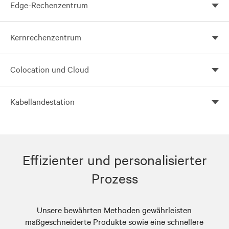
Edge-Rechenzentrum
Ihre Anforderungen
Passen Sie Ihr Edge Computing mit Vertiv Global
Kernrechenzentrum
Solutions an
Erstellen Sie mit Vertiv flexible, skalierbare und
Colocation und Cloud
effiziente Kernrechenzentren.
Kundenspezifische Colocation-Lösungen mit Vertiv
Kabellandestation
Global Solutions
Nutzen Sie Vertiv Global Solutions für
kundenspezifische Kabellandestationen
Effizienter und personalisierter
Prozess
Unsere bewährten Methoden gewährleisten
maßgeschneiderte Produkte sowie eine schnellere