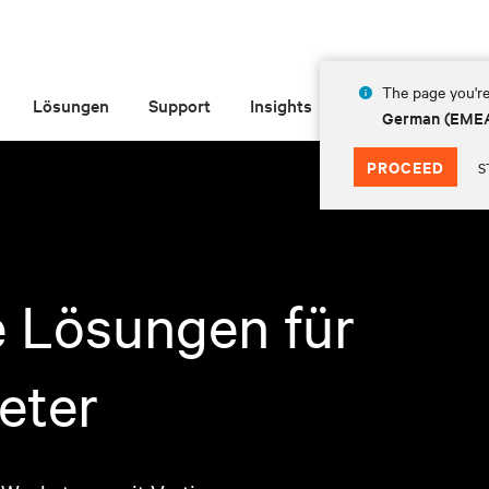
The page you're
Lösungen
Support
Insights
Über Vertiv
German (EME
PROCEED
S
le Lösungen für
eter