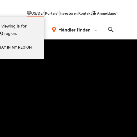
US/DE
Portals
Investoren
Kontakt
Anmeldung
 viewing is for
Händler finden
A)
region.
Search
TAY IN MY REGION