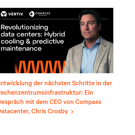
ntwicklung der nächsten Schritte in der
echenzentrumsinfrastruktur: Ein
Gespräch mit dem CEO von Compass
atacenter, Chris Crosby