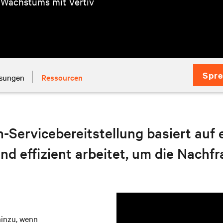
 Wachstums mit Vertiv
Spre
ösungen
Ressourcen
ervicebereitstellung basiert auf ei
nd effizient arbeitet, um die Nachf
 hinzu, wenn