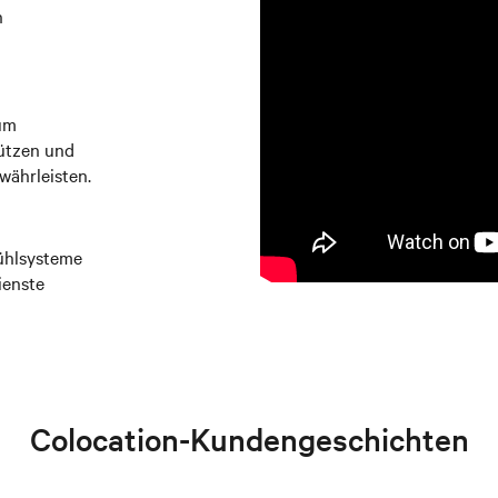
n
um
ützen und
währleisten.
Kühlsysteme
ienste
Colocation-Kundengeschichten