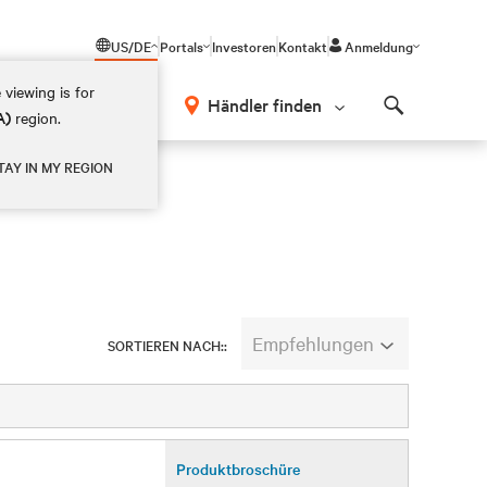
US/DE
Portals
Investoren
Kontakt
Anmeldung
 viewing is for
Händler finden
A)
region.
Search
TAY IN MY REGION
Empfehlungen
SORTIEREN NACH::
Produktbroschüre