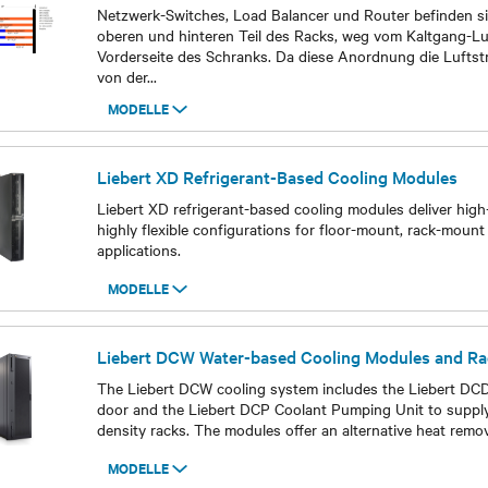
Netzwerk-Switches, Load Balancer und Router befinden s
oberen und hinteren Teil des Racks, weg vom Kaltgang-Lu
Vorderseite des Schranks. Da diese Anordnung die Luftst
von der
...
MODELLE
Modelle
Liebert XD Refrigerant-Based Cooling Modules
Liebert XD refrigerant-based cooling modules deliver high
highly flexible configurations for floor-mount, rack-moun
applications.
MODELLE
Modelle
Liebert DCW Water-based Cooling Modules and R
The Liebert DCW cooling system includes the Liebert DCD 
door and the Liebert DCP Coolant Pumping Unit to supply 
density racks. The modules offer an alternative heat remova
MODELLE
Modelle