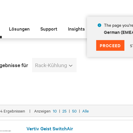
The page you're
Lösungen
Support
Insights
Über Vertiv
German (EME
PROCEED
S
gebnisse für
Rack-Kühlung
n 4 Ergebnissen
|
Anzeigen
10
|
25
|
50
|
Alle
Vertiv Geist SwitchAir