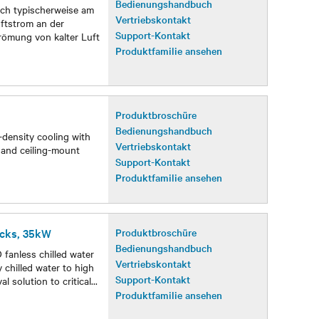
Bedienungshandbuch
ich typischerweise am
Vertriebskontakt
ftstrom an der
Support-Kontakt
römung von kalter Luft
Produktfamilie ansehen
Produktbroschüre
Bedienungshandbuch
-density cooling with
Vertriebskontakt
t and ceiling-mount
Support-Kontakt
Produktfamilie ansehen
acks, 35kW
Produktbroschüre
Bedienungshandbuch
fanless chilled water
Vertriebskontakt
chilled water to high
Support-Kontakt
l solution to critical
...
Produktfamilie ansehen