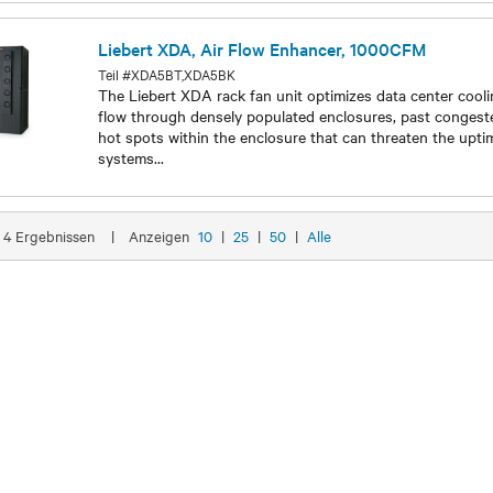
Liebert XDA, Air Flow Enhancer, 1000CFM
Teil #XDA5BT,XDA5BK
The Liebert XDA rack fan unit optimizes data center cooli
flow through densely populated enclosures, past congest
hot spots within the enclosure that can threaten the uptim
systems
...
Modelle
n 4 Ergebnissen
|
Anzeigen
10
|
25
|
50
|
Alle