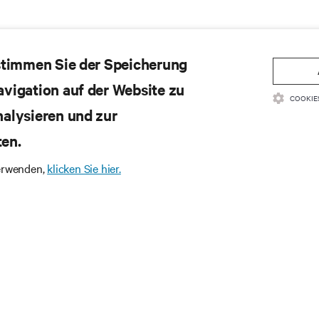
 stimmen Sie der Speicherung
avigation auf der Website zu
COOKIE
nalysieren und zur
ten.
verwenden,
klicken Sie hier.
en Sie unseren Newsletter u
 Technologietrends
ßig Updates zu den wichtigsten Themen der Branche, mit aktuell