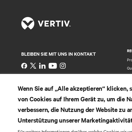
RE
BLEIBEN SIE MIT UNS IN KONTAKT
Pr
Instagram
Qua
Al
Nutzungsbedingungen
Impressum
Erklärung zu
Ver
Wenn Sie auf „Alle akzeptieren“ klicken,
Datenschutz und Cookies
Ga
Toegankelijkheidsverklaring
von Cookies auf Ihrem Gerät zu, um die N
Pa
©
2026 Vertiv Group Corp. Alle Rechte vorbehalten.
Si
verbessern, die Nutzung der Website zu a
Unterstützung unserer Marketingaktivitä
Für weitere Informationen darüber, welche Cookies wir 