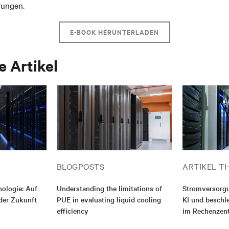
rungen.
E-BOOK HERUNTERLADEN
 Artikel
BLOGPOSTS
ARTIKEL T
nologie: Auf
Understanding the limitations of
Stromversorg
der Zukunft
PUE in evaluating liquid cooling
KI und besch
efficiency
im Rechenzen