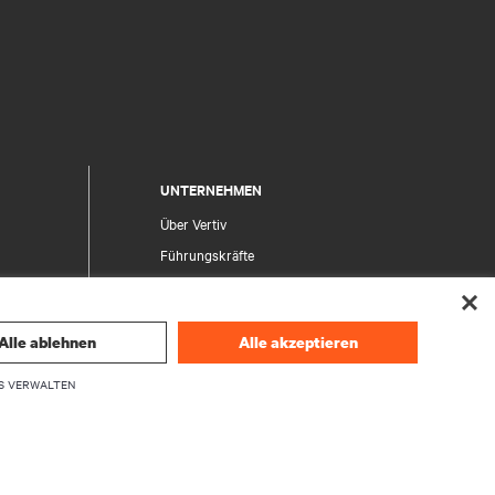
UNTERNEHMEN
Über Vertiv
Führungskräfte
Karriere
Investor Relations
Alle ablehnen
Alle akzeptieren
Ethik und Compliance
Ihre Datenschutzoptionen
S VERWALTEN
herheit
Datenschutzhinweise
en