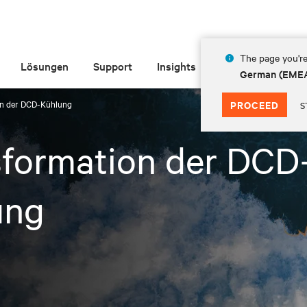
The page you're
Lösungen
Support
Insights
Über Vertiv
German (EME
on der DCD-Kühlung
PROCEED
S
sformation der DCD
ung