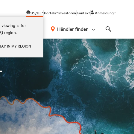
US/DE
Portals
Investoren
Kontakt
Anmeldung
 viewing is for
Händler finden
A)
region.
Search
TAY IN MY REGION
-