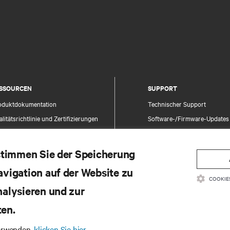
SSOURCEN
SUPPORT
oduktdokumentation
Technischer Support
litätsrichtlinie und Zertifizierungen
Software-/Firmware-Updates
lgemeine Geschäftsbedingungen für den
Supportanfrage stellen
trieb
Feedback geben
 stimmen Sie der Speicherung
rantieinformationen
Ansprechpartner
avigation auf der Website zu
tente
Produktregistrierung
COOKIE
temap
nalysieren und zur
Informations- und Produktsic
Ein Sicherheitsproblem meld
ten.
verwenden,
klicken Sie hier.