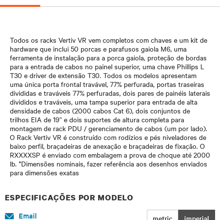
Todos os racks Vertiv VR vem completos com chaves e um kit de
hardware que inclui 50 porcas e parafusos gaiola M6, uma
ferramenta de instalação para a porca gaiola, proteção de bordas
para a entrada de cabos no painel superior, uma chave Phillips L
T30 e driver de extensão T30. Todos os modelos apresentam
uma única porta frontal travável, 77% perfurada, portas traseiras
divididas e traváveis 77% perfuradas, dois pares de painéis laterais
divididos e traváveis, uma tampa superior para entrada de alta
densidade de cabos (2000 cabos Cat 6), dois conjuntos de
trilhos EIA de 19” e dois suportes de altura completa para
montagem de rack PDU / gerenciamento de cabos (um por lado).
O Rack Vertiv VR é construído com rodízios e pés niveladores de
baixo perfil, braçadeiras de anexação e braçadeiras de fixação. O
RXXXXSP é enviado com embalagem a prova de choque até 2000
lb. *Dimensões nominais, fazer referência aos desenhos enviados
para dimensões exatas
ESPECIFICAÇÕES POR MODELO
Email
metric
imperial