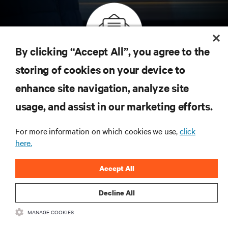
By clicking “Accept All”, you agree to the
Inscreva-se para obter as últimas tendências em
storing of cookies on your device to
tecnologia
enhance site navigation, analyze site
Receba atualizações regulares sobre os tópicos
usage, and assist in our marketing efforts.
mais importantes da indústria, com as discussões
mais recentes e insights de especialistas sobre
gerenciamento de infraestrutura e de data center.
For more information on which cookies we use,
click
here.
INSCREVA-SE AGORA
Accept All
Decline All
MANAGE COOKIES