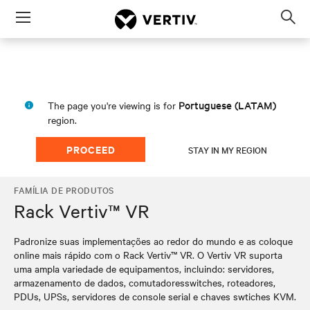
Menu
Op
sea
mod
Portuguese (LATAM)
The page you're viewing is for
region.
PROCEED
STAY IN MY REGION
FAMÍLIA DE PRODUTOS
Rack Vertiv™ VR
Padronize suas implementações ao redor do mundo e as coloque
online mais rápido com o Rack Vertiv™ VR. O Vertiv VR suporta
uma ampla variedade de equipamentos, incluindo: servidores,
armazenamento de dados, comutadoresswitches, roteadores,
PDUs, UPSs, servidores de console serial e chaves swtiches KVM.