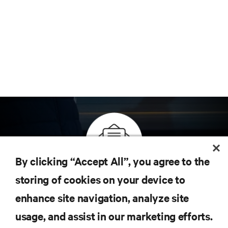
By clicking “Accept All”, you agree to the
Inscreva-se para obter as últimas tendências em
storing of cookies on your device to
tecnologia
enhance site navigation, analyze site
Receba atualizações regulares sobre os tópicos
usage, and assist in our marketing efforts.
mais importantes da indústria, com as discussões
mais recentes e insights de especialistas sobre