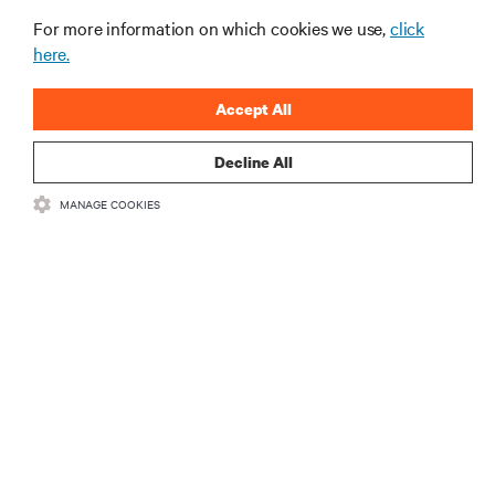
gerenciamento de infraestrutura e de data center.
For more information on which cookies we use,
click
here.
INSCREVA-SE AGORA
Accept All
Decline All
MANAGE COOKIES
RECURSOS
SUPORTE
CORPORATIVO