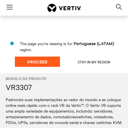
Menu
Op
sea
mod
Portuguese (LATAM)
The page you're viewing is for
region.
PROCEED
STAY IN MY REGION
MODELO DO PRODUTO
VR3307
Padronize suas implementações ao redor do mundo e as coloque
online mais rápido com o rack VR da Vertiv™. O Vertiv VR suporta
uma ampla variedade de equipamentos, incluindo: servidores,
armazenamento de dados, comutadoresswitches, roteadores,
PDUs, UPSs, servidores de console serial e chaves swtiches KVM.