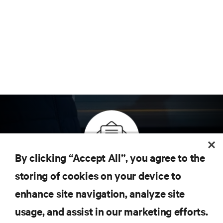
By clicking “Accept All”, you agree to the
Inscreva-se para obter as últimas tendências em
storing of cookies on your device to
tecnologia
enhance site navigation, analyze site
Receba atualizações regulares sobre os tópicos
usage, and assist in our marketing efforts.
mais importantes da indústria, com as discussões
mais recentes e insights de especialistas sobre