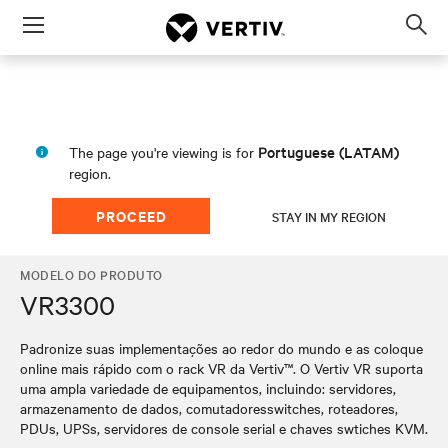
Menu
Op
sea
mod
Portuguese (LATAM)
The page you're viewing is for
region.
PROCEED
STAY IN MY REGION
MODELO DO PRODUTO
VR3300
Padronize suas implementações ao redor do mundo e as coloque
online mais rápido com o rack VR da Vertiv™. O Vertiv VR suporta
uma ampla variedade de equipamentos, incluindo: servidores,
armazenamento de dados, comutadoresswitches, roteadores,
PDUs, UPSs, servidores de console serial e chaves swtiches KVM.