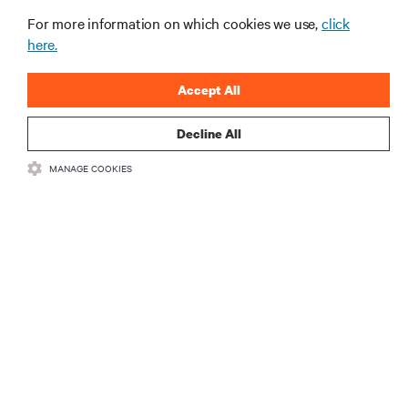
gerenciamento de infraestrutura e de data center.
For more information on which cookies we use,
click
here.
INSCREVA-SE AGORA
Accept All
Decline All
MANAGE COOKIES
RECURSOS
SUPORTE
CORPORATIVO