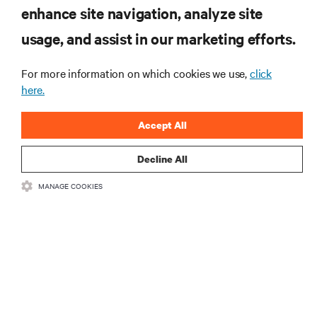
tecnologia
enhance site navigation, analyze site
Receba atualizações regulares sobre os tópicos
usage, and assist in our marketing efforts.
mais importantes da indústria, com as discussões
mais recentes e insights de especialistas sobre
gerenciamento de infraestrutura e de data center.
For more information on which cookies we use,
click
here.
INSCREVA-SE AGORA
Accept All
Decline All
MANAGE COOKIES
RECURSOS
SUPORTE