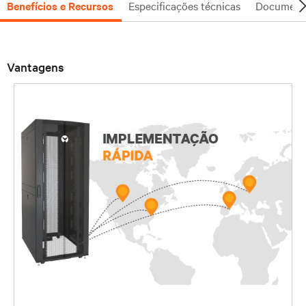
Benefícios e Recursos
Especificações técnicas
Document
Vantagens