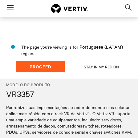
Menu
Op
sea
mod
Portuguese (LATAM)
The page you're viewing is for
region.
PROCEED
STAY IN MY REGION
MODELO DO PRODUTO
VR3357
Padronize suas implementações ao redor do mundo e as coloque
online mais rápido com o rack VR da Vertiv™. O Vertiv VR suporta
uma ampla variedade de equipamentos, incluindo: servidores,
armazenamento de dados, comutadoresswitches, roteadores,
PDUs, UPSs, servidores de console serial e chaves swtiches KVM.