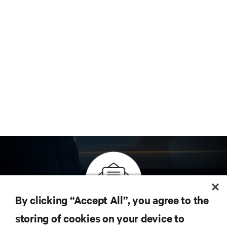
By clicking “Accept All”, you agree to the
Inscreva-se para obter as últimas tendências em
storing of cookies on your device to