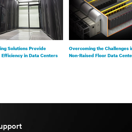
ng Solutions Provide
Overcoming the Challenges i
Efficiency in Data Centers
Non-Raised Floor Data Cente
upport