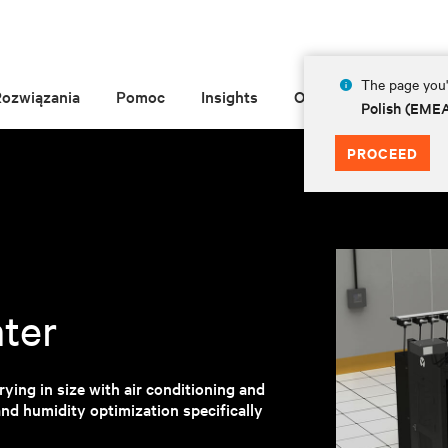
The page you'r
Rozwiązania
Pomoc
Insights
O Vertiv
Polish (EME
PROCEED
nter
ying in size with air conditioning and
nd humidity optimization specifically