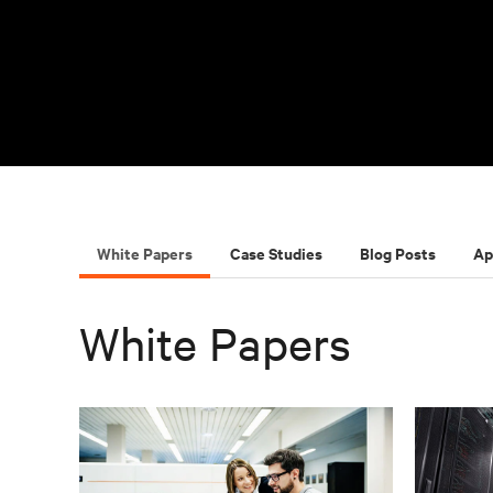
White Papers
Case Studies
Blog Posts
Ap
White Papers