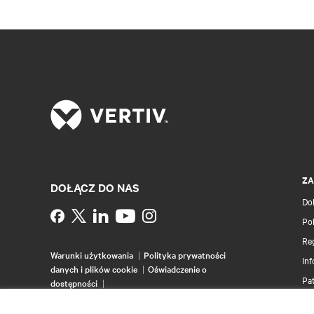
ZA
DOŁĄCZ DO NAS
Do
Instagram
Pol
Re
Warunki użytkowania
Polityka prywatności
Inf
danych i plików cookie
Oświadczenie o
Pa
dostępności
©
2026 Vertiv Group Corp. Wszelkie prawa
Ma
zastrzeżone.