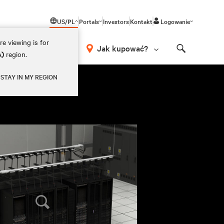
US/PL
Portals
Investors
Kontakt
Logowanie
e viewing is for
Jak kupować?
A)
region.
Search
STAY IN MY REGION