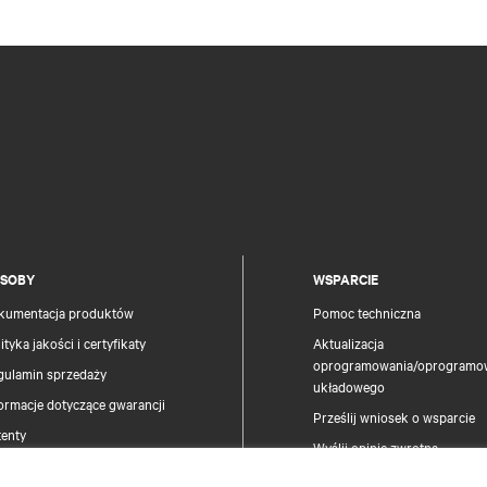
SOBY
WSPARCIE
kumentacja produktów
Pomoc techniczna
ityka jakości i certyfikaty
Aktualizacja
oprogramowania/oprogramo
gulamin sprzedaży
układowego
ormacje dotyczące gwarancji
Prześlij wniosek o wsparcie
tenty
Wyślij opinię zwrotną
pa strony
Osoby kontaktowe