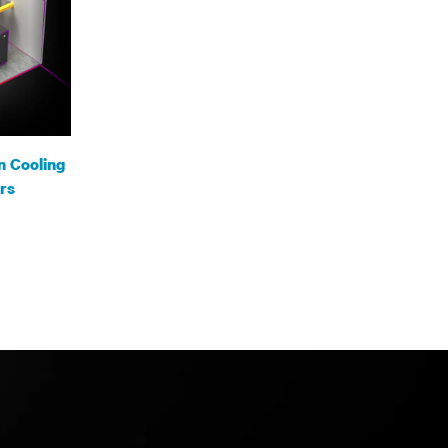
n Cooling
rs