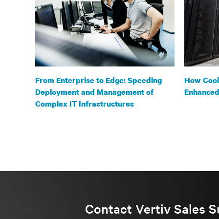
From Enterprise to Edge: Speeding
How Cooli
Deployment and Management of
Enhanced 
Complex IT Infrastructures
Contact Vertiv Sales S