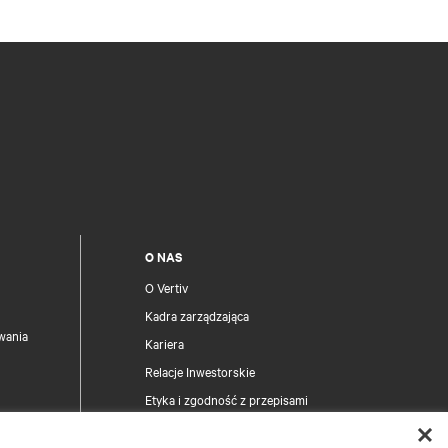
O NAS
O Vertiv
Kadra zarządzająca
wania
Kariera
Relacje Inwestorskie
Etyka i zgodność z przepisami
Twoje wybory dotyczące prywatności