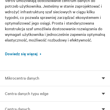
Vertiv umożliwiają dostosowanie centrum danych do
potrzeb użytkownika. Jesteśmy w stanie zaprojektować i
wdrożyć infrastrukturę szaf sieciowych w ciągu kilku
tygodni, co pozwala sprawniej zarządzać ekosystemem i
optymalizować jego osiągi. Prosta i standaryzowana
konstrukcja szaf umożliwia dostosowanie rozwiązania do
wymagań użytkownika i jednocześnie zapewnia optymalną
elastyczność, możliwość rozbudowy i efektywność.
Dowiedz się więcej
Mikrocentra danych
Mikrocentra danych Vertiv dostosowane do Twoich
Centra danych typu edge
potrzeb
Dostosuj infrastrukturę edge computingu za pomocą
Centra danych
rozwiązań globalnych Vertiv