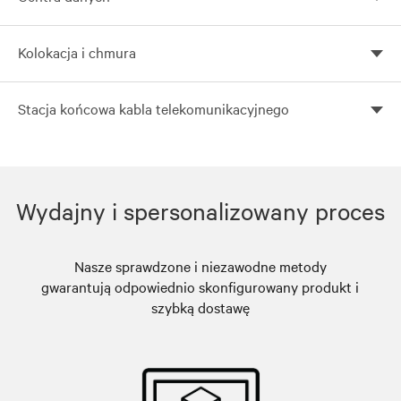
Vertiv pomoże Ci zbudować elastyczne, skalowalne i
Kolokacja i chmura
wydajne centra danych
Konfigurowane rozwiązania kolokacyjne z
Stacja końcowa kabla telekomunikacyjnego
zastosowaniem globalnych rozwiązań Vertiv
Zastosuj globalne rozwiązania Vertiv do budowy
skonfigurowanych stacji końcowych kabla
telekomunikacyjnego
Wydajny i spersonalizowany proces
Nasze sprawdzone i niezawodne metody
gwarantują odpowiednio skonfigurowany produkt i
szybką dostawę