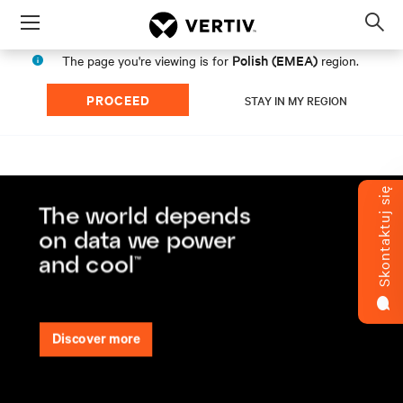
Menu
Op
sea
Polish (EMEA)
The page you're viewing is for
region.
mod
PROCEED
STAY IN MY REGION
S
k
o
n
t
a
t
u
j
s
i
ę
z
n
a
m