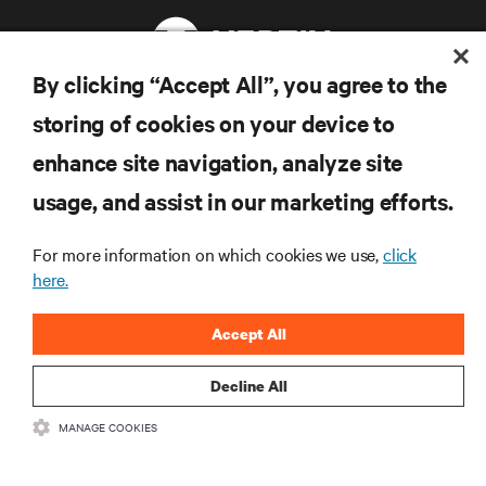
By clicking “Accept All”, you agree to the
storing of cookies on your device to
ZASOBY
enhance site navigation, analyze site
usage, and assist in our marketing efforts.
WSPARCIE
For more information on which cookies we use,
click
O NAS
here.
Accept All
Decline All
DOŁĄCZ DO NAS
MANAGE COOKIES
Inst