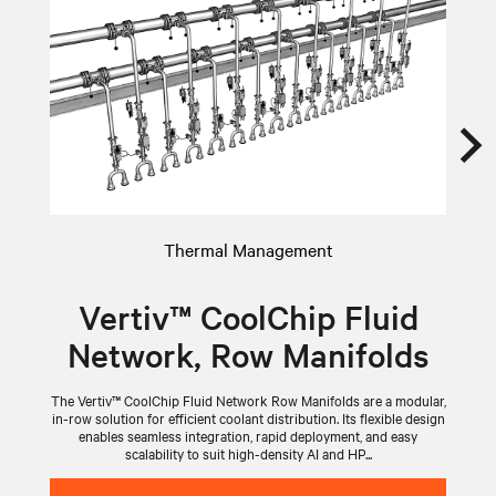
Thermal Management
Vertiv™ CoolChip Fluid
Network, Row Manifolds
The Vertiv™ CoolChip Fluid Network Row Manifolds are a modular,
V
in-row solution for efficient coolant distribution. Its flexible design
wi
enables seamless integration, rapid deployment, and easy
scalability to suit high-density AI and HP...